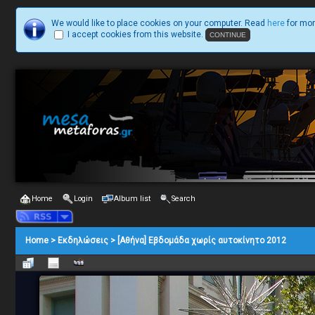
We would like to place cookies on your computer. Read
here
for mor
I accept cookies from this website.
Home
Login
Album list
Search
Home
>
Εκδηλώσεις
>
[Αθήνα] Εβδομάδα χωρίς αυτοκίνητο 2012