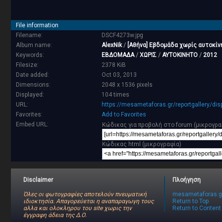
File information
Filename:
DSCF4273w.jpg
Album name:
AlexNik
/
[Αθήνα] Εβδομάδα χωρίς αυτοκίν
Keywords:
ΕΒΔΟΜΑΔΑ
/
ΧΩΡΙΣ
/
ΑΥΤΟΚΙΝΗΤΟ
/
2012
Filesize:
2378 KiB
Date added:
Oct 03, 2013
Dimensions:
2048 x 1536 pixels
Displayed:
104 times
URL:
https://mesametaforas.gr/reportgallery/di
Favorites:
Add to Favorites
Embed URL:
Κώδικας για προβολή στο forum (μικρογρα
Κώδικας html (μικρογραφία)
Disclaimer
Πλοήγηση
Όλες οι φωτογραφίες αποτελούν πνευματική
mesametaforas.g
ιδιοκτησία. Απαγορεύεται η αναπαραγωγη τους
Return to Top
αλλα και ολοκληρου του site χωρις την
Return to Content
έγγραφη άδεια της Δ.Ο.