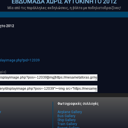
ΕΒΔΟΜΑΔΑ ΧΩΡΙΣ ΑΥΤΟΚΙΝΗΤΟ 2012
Μία από τις παράλληλες εκδηλώσεις, η βόλτα με ποδηλατοδραιζίνες!
ητο 2012
splayimage.php?pid=12039
φία)
Φωτογραφικές συλλογές
r
Airplane Gallery
Bus Gallery
Ship Gallery
Train Gallery