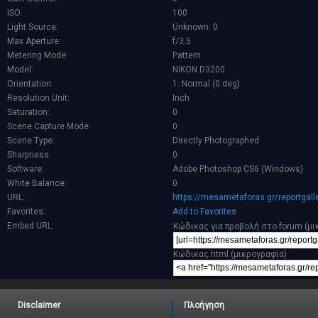
ISO:
100
Light Source:
Unknown: 0
Max Aperture:
f/3.5
Metering Mode:
Pattern
Model:
NIKON D3200
Orientation:
1: Normal (0 deg)
Resolution Unit:
Inch
Saturation:
0
Scene Capture Mode:
0
Scene Type:
Directly Photographed
Sharpness:
0
Software:
Adobe Photoshop CS6 (Windows)
White Balance:
0
URL:
https://mesametaforas.gr/reportgal
Favorites:
Add to Favorites
Embed URL:
Κώδικας για προβολή στο forum (μι
Κώδικας html (μικρογραφία)
Disclaimer
Πλοήγηση