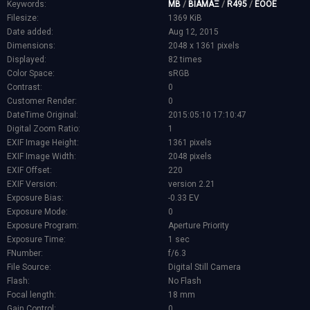
Keywords:
MB
/
ΒΙΑΜΑΞ
/
R495
/
EOOE
Filesize:
1369 KiB
Date added:
Aug 12, 2015
Dimensions:
2048 x 1361 pixels
Displayed:
82 times
Color Space:
sRGB
Contrast:
0
Customer Render:
0
DateTime Original:
2015:05:10 17:10:47
Digital Zoom Ratio:
1
EXIF Image Height:
1361 pixels
EXIF Image Width:
2048 pixels
EXIF Offset:
220
EXIF Version:
version 2.21
Exposure Bias:
-0.33 EV
Exposure Mode:
0
Exposure Program:
Aperture Priority
Exposure Time:
1 sec
FNumber:
f/6.3
File Source:
Digital Still Camera
Flash:
No Flash
Focal length:
18 mm
Gain Control:
0