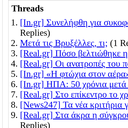
Threads
[In.gr] Συνελήφθη για συκοφ
Replies)
Μετά τις Βρυξέλλες, τι;
(1 R
[Real.gr] Πόσο βελτιώθηκε 
[Real.gr] Οι ανατροπές του 
[In.gr] «Η φτώχια στον αέρα
[In.gr] ΗΠΑ: 50 χρόνια μετά
[Real.gr] Στο επίκεντρο το 
[News247] Τα νέα κριτήρια 
[Real.gr] Στα άκρα η σύγκρ
Replies)