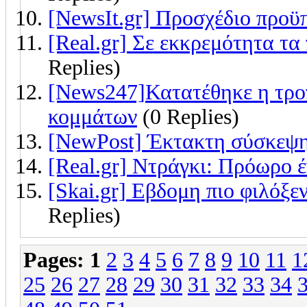
[NewsIt.gr] Προσχέδιο προϋ
[Real.gr] Σε εκκρεμότητα τα 
Replies)
[News247]Κατατέθηκε η τρο
κομμάτων
(0 Replies)
[NewPost] Έκτακτη σύσκεψη
[Real.gr] Ντράγκι: Πρόωρο έ
[Skai.gr] Εβδομη πιο φιλόξ
Replies)
Pages:
1
2
3
4
5
6
7
8
9
10
11
1
25
26
27
28
29
30
31
32
33
34