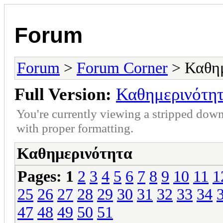
Forum
Forum
>
Forum Corner
> Καθημ
Full Version:
Καθημερινότη
You're currently viewing a stripped down
with proper formatting.
Καθημερινότητα
Pages:
1
2
3
4
5
6
7
8
9
10
11
1
25
26
27
28
29
30
31
32
33
34
47
48
49
50
51