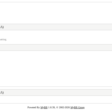
ΕΛ)
atting.
ΕΛ)
Powered By
MyBB
1.8.39, © 2002-2026
MyBB Group