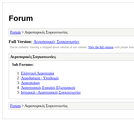
Forum
Forum
> Αεροπορικές Συγκοινωνίες
Full Version:
Αεροπορικές Συγκοινωνίες
You're currently viewing a stripped down version of our content.
View the full version
with proper form
Αεροπορικές Συγκοινωνίες
Sub Forums:
Ελληνική Αεροπορία
Αεροδρόμια - Υποδομές
Αεροσκάφη
Αεροπορικές Εταιρίες Εξωτερικού
Ιστορικά - Αεροπορικές Συγκοινωνίες
Forum
> Αεροπορικές Συγκοινωνίες