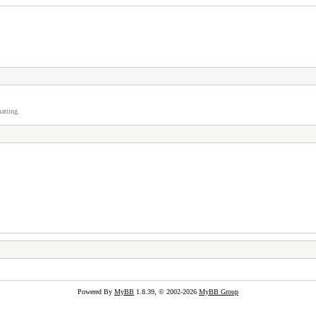
atting.
Powered By
MyBB
1.8.39, © 2002-2026
MyBB Group