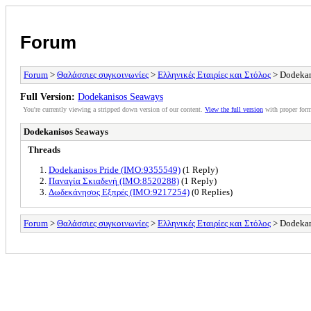
Forum
Forum
>
Θαλάσσιες συγκοινωνίες
>
Ελληνικές Εταιρίες και Στόλος
> Dodekan
Full Version:
Dodekanisos Seaways
You're currently viewing a stripped down version of our content.
View the full version
with proper form
Dodekanisos Seaways
Threads
Dodekanisos Pride (IMO:9355549)
(1 Reply)
Παναγία Σκιαδενή (IMO:8520288)
(1 Reply)
Δωδεκάνησος Εξπρές (IMO:9217254)
(0 Replies)
Forum
>
Θαλάσσιες συγκοινωνίες
>
Ελληνικές Εταιρίες και Στόλος
> Dodekan