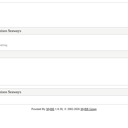
isos Seaways
atting.
isos Seaways
Powered By
MyBB
1.8.39, © 2002-2026
MyBB Group