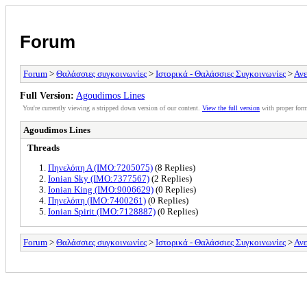
Forum
Forum
>
Θαλάσσιες συγκοινωνίες
>
Ιστορικά - Θαλάσσιες Συγκοινωνίες
>
Ανε
Full Version:
Agoudimos Lines
You're currently viewing a stripped down version of our content.
View the full version
with proper form
Agoudimos Lines
Threads
Πηνελόπη Α (ΙΜΟ:7205075)
(8 Replies)
Ionian Sky (IMO:7377567)
(2 Replies)
Ionian King (IMO:9006629)
(0 Replies)
Πηνελόπη (IMO:7400261)
(0 Replies)
Ionian Spirit (IMO:7128887)
(0 Replies)
Forum
>
Θαλάσσιες συγκοινωνίες
>
Ιστορικά - Θαλάσσιες Συγκοινωνίες
>
Ανε