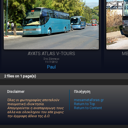
AYATS ATLAS V-TOURS
MB
Στο Ζάππειο
11/7/2012
Paul
2 files on 1 page(s)
Disclaimer
Πλοήγηση
Όλες οι φωτογραφίες αποτελούν
mesametaforas.gr
πνευματική ιδιοκτησία.
Return to Top
Απαγορεύεται η αναπαραγωγη τους
Return to Content
αλλα και ολοκληρου του site χωρις
την έγγραφη άδεια της Δ.Ο.