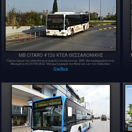
MB CITARO #126 ΚΤΕΛ ΘΕΣΣΑΛΟΝΙΚΗΣ
Πρώην όχημα της ολλανδικής εταιρείας Connexxion αρ. 3320. Φωτογραφημένο στην
Μενεμένη στις 07/09/2022. Μία φωτογραφία του René van Lier της Ολλανδίας.
SieBus