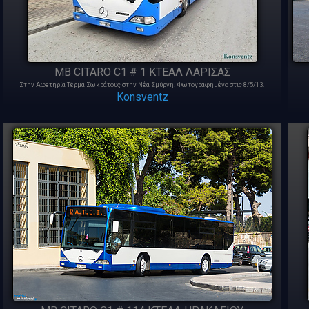
MB CITARO C1 # 1 ΚΤΕΑΛ ΛΑΡΙΣΑΣ
Στην Αφετηρία Τέρμα Σωκράτους στην Νέα Σμύρνη. Φωτογραφημένο στις 8/5/13.
Konsventz