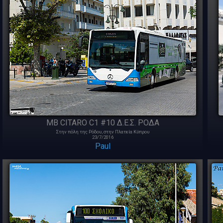
MB CITARO C1 #10 Δ.Ε.Σ. ΡΟΔΑ
Στην πόλη της Ρόδου, στην Πλατεία Κύπρου
23/7/2016
Paul