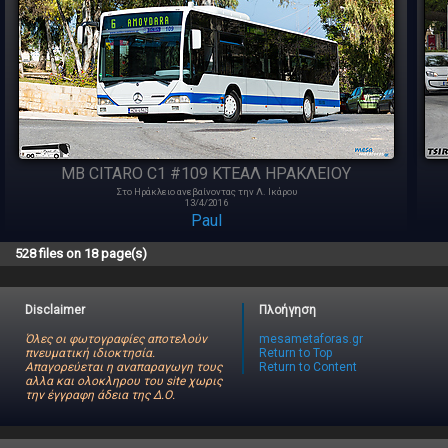
MB CITARO C1 #109 ΚΤΕΑΛ ΗΡΑΚΛΕΙΟΥ
Στο Ηράκλειο ανεβαίνοντας την Λ. Ικάρου
13/4/2016
Paul
528 files on 18 page(s)
Disclaimer
Πλοήγηση
Όλες οι φωτογραφίες αποτελούν
mesametaforas.gr
πνευματική ιδιοκτησία.
Return to Top
Απαγορεύεται η αναπαραγωγη τους
Return to Content
αλλα και ολοκληρου του site χωρις
την έγγραφη άδεια της Δ.Ο.