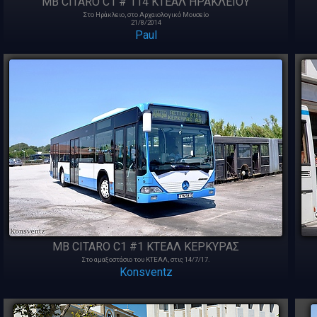
MB CITARO C1 # 114 ΚΤΕΑΛ ΗΡΑΚΛΕΙΟΥ
Στο Ηράκλειο, στο Αρχαιολογικό Μουσείο
21/8/2014
Paul
MB CITARO C1 #1 ΚΤΕΑΛ ΚΕΡΚΥΡΑΣ
Στο αμαξοστάσιο του ΚΤΕΑΛ, στις 14/7/17.
Konsventz