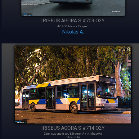
IRISBUS AGORA S #709 ΟΣΥ
4/12/2014 στον Πειραιά
Nikolas A.
IRISBUS AGORA S #714 ΟΣΥ
Στην αφετηρία του 826 στην Ακτή Μιαούλη
26/7/2014