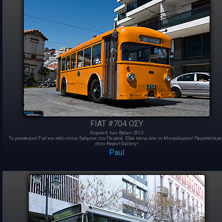
FIAT #704 ΟΣΥ
Κυριακή των Βαΐων 2013
To μουσειακό Fiat και πάλι στους δρόμους του Πειραιά. Εδώ πάνω απο το Μικρολίμανο! Περισσότερε
στην Report Gallery!
Paul