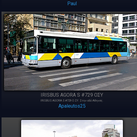
Paul
IRISBUS AGORA S #729 ΟΣΥ
IRISBUS AGORA S #729 Ο.ΣΥ. Στην οδό Αθηνσς.
Apaleutos25