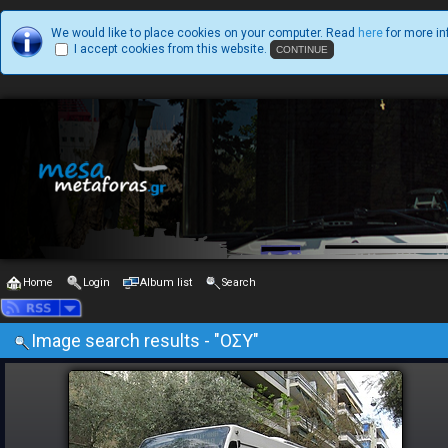
We would like to place cookies on your computer. Read
here
for more in
I accept cookies from this website.
Home
Login
Album list
Search
Image search results - "ΟΣΥ"