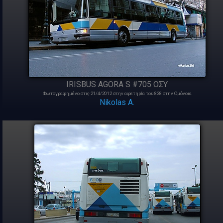
IRISBUS AGORA S #705 ΟΣΥ
Φωτογραφημένο στις 21/4/2012 στην αφετηρία του 838 στην Ομόνοια
Nikolas A.