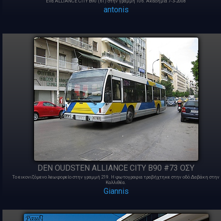
Ένα ALLIANCE CITY B90 (61) στην γραμμή 106. Ακαδημία 7-3-2008
antonis
DEN OUDSTEN ALLIANCE CITY B90 #73 ΟΣΥ
Το εικονιζόμενο λεωφορείο στην γραμμή 219. Η φωτογραφια τραβήχτηκε στην οδό Δαβάκη στην
Καλλιθέα.
Giannis