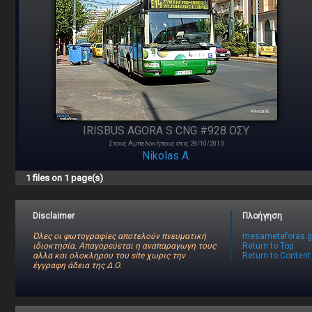
IRISBUS AGORA S CNG #928 ΟΣΥ
Στους Αμπελοκήπους στις 29/10/2013
Nikolas A.
1 files on 1 page(s)
Disclaimer
Πλοήγηση
Όλες οι φωτογραφίες αποτελούν πνευματική
mesametaforas.g
ιδιοκτησία. Απαγορεύεται η αναπαραγωγη τους
Return to Top
αλλα και ολοκληρου του site χωρις την
Return to Content
έγγραφη άδεια της Δ.Ο.