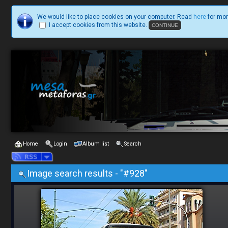
We would like to place cookies on your computer. Read
here
for mor
I accept cookies from this website.
Home
Login
Album list
Search
Image search results - "#928"