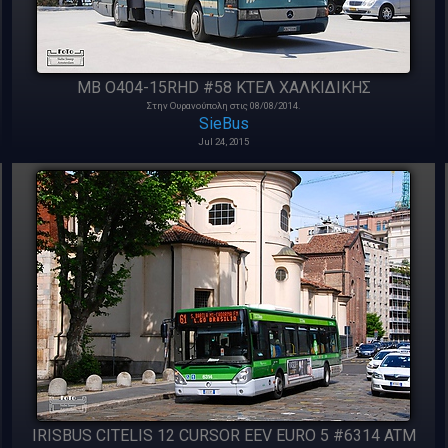
MB O404-15RHD #58 ΚΤΕΛ ΧΑΛΚΙΔΙΚΗΣ
Στην Ουρανούπολη στις 08/08/2014.
SieBus
Jul 24, 2015
IRISBUS CITELIS 12 CURSOR EEV EURO 5 #6314 ATM