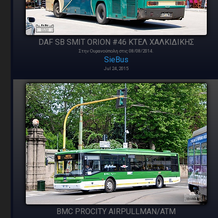
DAF SB SMIT ORION #46 ΚΤΕΛ ΧΑΛΚΙΔΙΚΗΣ
Στην Ουρανούπολη στις 08/08/2014.
SieBus
Jul 24, 2015
BMC PROCITY AIRPULLMAN/ATM