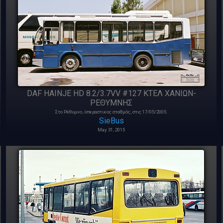
DAF HAINJE HD 8.2/3.7VV #127 ΚΤΕΛ ΧΑΝΙΩΝ-
ΡΕΘΥΜΝΗΣ
Στο Ρέθυμνο, ύπεραστικος σταθμός, στις 17/05/2005.
SieBus
May 31, 2015