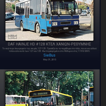
DAF HAINJE HD #128 ΚΤΕΛ ΧΑΝΙΩΝ-ΡΕΘΥΜΝΗΣ
Το νεώτερο λεωφορείο της σειράς 127-129. Προσέξετε τα παράθυρα στο πλάι, που ειναι αλλού
τύπου απο αυτά των 127 και 129. Φωτογραφημένο στο Ρέθυμνο στις 17/05/2005.
SieBus
May 31, 2015