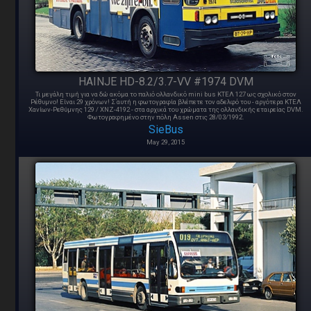
HAINJE HD-8.2/3.7-VV #1974 DVM
Τι μεγάλη τιμή για να δώ ακόμα το παλιό ολλανδικό mini bus ΚΤΕΛ 127 ως σχολικό στον
Ρέθυμνο! Είναι 29 χρόνων! Σ΄αυτή η φωτογραφία βλέπετε τον αδελφό του - αργότερα ΚΤΕΛ
Χανίων-Ρεθύμνης 129 / ΧΝΖ-4192 - στα αρχικά του χρώματα της ολλανδικής εταιρείας DVM.
Φωτογραφημένο στην πόλη Assen στις 28/03/1992.
SieBus
May 29, 2015