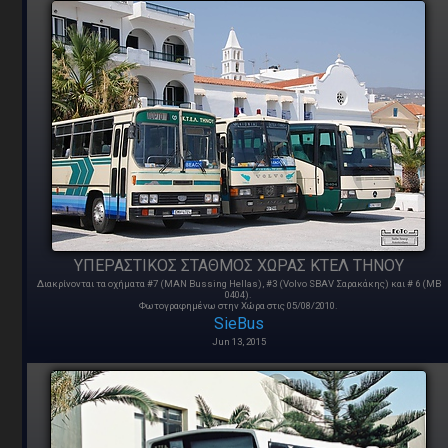
ΥΠΕΡΑΣΤΙΚΟΣ ΣΤΑΘΜΟΣ ΧΩΡΑΣ ΚΤΕΛ ΤΗΝΟΥ
Διακρίνονται τα οχήματα #7 (ΜΑΝ Bussing Hellas), #3 (Volvo SBAV Σαρακάκης) και # 6 (MB
0404).
Φωτογραφημένω στην Χώρα στις 05/08/2010.
SieBus
Jun 13, 2015