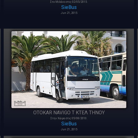
Στο Μιλάνο στις 02/05/2015.
SieBus
Jun 21, 2015
OTOKAR NAVIGO T ΚΤΕΛ ΤΗΝΟΥ
Στην Χώρα στις 05/08/2010.
SieBus
Jun 21, 2015