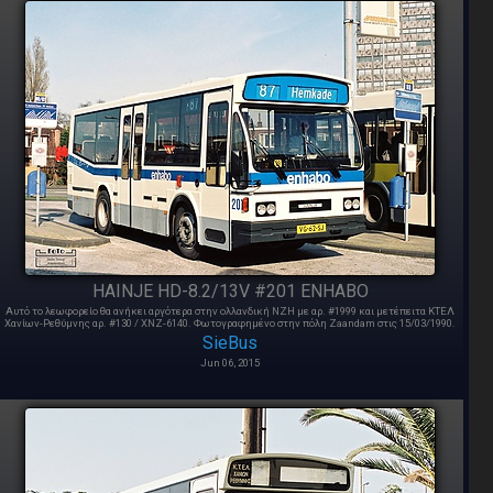
HAINJE HD-8.2/13V #201 ENHABO
Αυτό το λεωφορείο θα ανήκει αργότερα στην ολλανδική ΝΖΗ με αρ. #1999 και μετέπειτα ΚΤΕΛ
Χανίων-Ρεθύμνης αρ. #130 / XNZ-6140. Φωτογραφημένο στην πόλη Zaandam στις 15/03/1990.
SieBus
Jun 06, 2015