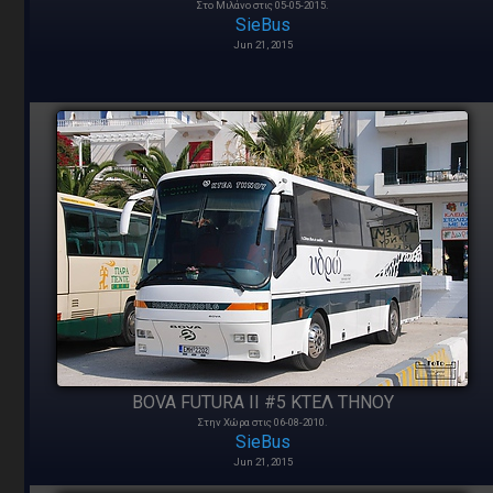
Στο Μιλάνο στις 05-05-2015.
SieBus
Jun 21, 2015
BOVA FUTURA II #5 ΚΤΕΛ ΤΗΝΟΥ
Στην Χώρα στις 06-08-2010.
SieBus
Jun 21, 2015