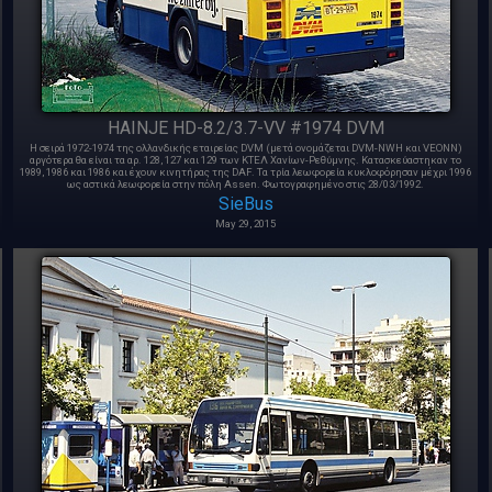
HAINJE HD-8.2/3.7-VV #1974 DVM
Η σειρά 1972-1974 της ολλανδικής εταιρείας DVM (μετά ονομάζεται DVM-NWH και VEONN)
αργότερα θα είναι τα αρ. 128, 127 και 129 των ΚΤΕΛ Χανίων-Ρεθύμνης. Κατασκεύαστηκαν το
1989, 1986 και 1986 και έχουν κινητήρας της DAF. Τα τρία λεωφορεία κυκλοφόρησαν μέχρι 1996
ως αστικά λεωφορεία στην πόλη Assen. Φωτογραφημένο στις 28/03/1992.
SieBus
May 29, 2015