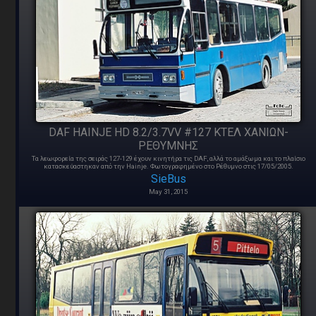
DAF HAINJE HD 8.2/3.7VV #127 ΚΤΕΛ ΧΑΝΙΩΝ-
ΡΕΘΥΜΝΗΣ
Τα λεωφορεία της σειράς 127-129 έχουν κινητήρα τις DAF, αλλά το αμάξωμα και το πλαίσιο
κατασκεύαστηκαν από την Hainje. Φωτογραφημένο στο Ρέθυμνο στις 17/05/2005.
SieBus
May 31, 2015