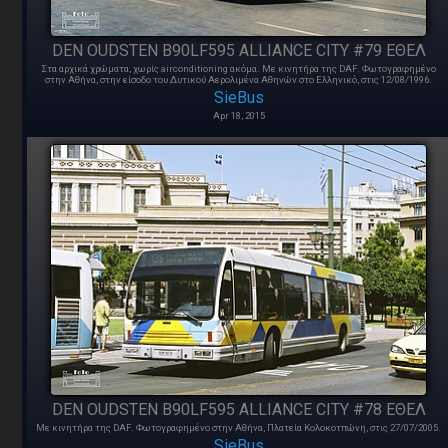
DEN OUDSTEN B90LF595 ALLIANCE CITY #79 ΕΘΕΛ
Στα αρχικά χρώματα, χωρίς airconditioning ακόμα. Με κινητήρα της DAF. Φωτογραφημένο
στην Αθήνα, στην είσοδο του Δυτικού Αερολιμένα Αθηνών στο Ελληνικό, στις 12/08/1996.
SieBus
Apr 18, 2015
DEN OUDSTEN B90LF595 ALLIANCE CITY #78 ΕΘΕΛ
Με κινητήρα της DAF. Φωτογραφημένο στην Αθήνα, Πλατεία Κολοκοτπώνη, στις 27/07/2005.
SieBus