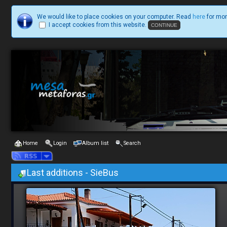
We would like to place cookies on your computer. Read
here
for mor
I accept cookies from this website.
Home
Login
Album list
Search
Last additions - SieBus