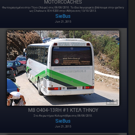
MOTORCOACHES
Φωτογραγημένο στην Τήνο (Χώρα) στις 08/08/2010. Το ίδιο λεωφορείο βλέπουμε στην gallery
ως Chatours IEH-9200 στην Αθήνα σιτς 13/10/2013.
SieBus
Jun 21, 2015
MB O404-13RH #1 ΚΤΕΛ ΤΗΝΟΥ
Στο Ακρωτήριο Κολυμπήθρα στις 08/08/2010.
SieBus
Jun 21, 2015