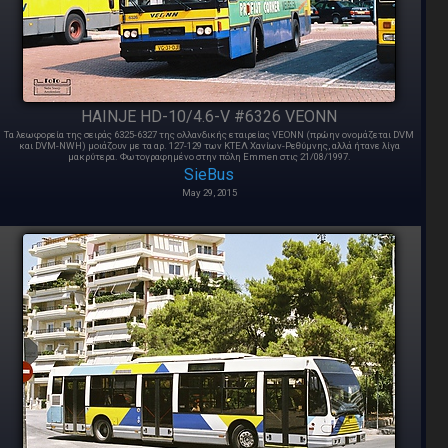
HAINJE HD-10/4.6-V #6326 VEONN
Τα λεωφορεία της σειράς 6325-6327 της ολλανδικής εταιρείας VEONN (πρώην ονομάζεται DVM
και DVM-NWH) μοιάζουν με τα αρ. 127-129 των ΚΤΕΛ Χανίων-Ρεθύμνης, αλλά ήτανε λίγα
μακρύτερα. Φωτογραφημένο στην πόλη Emmen στις 21/08/1997.
SieBus
May 29, 2015