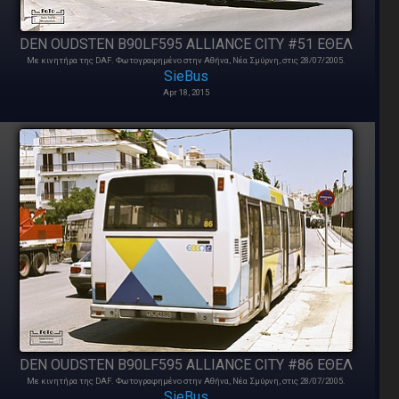
DEN OUDSTEN B90LF595 ALLIANCE CITY #51 ΕΘΕΛ
Με κινητήρα της DAF. Φωτογραφημένο στην Αθήνα, Νέα Σμύρνη, στις 28/07/2005.
SieBus
Apr 18, 2015
DEN OUDSTEN B90LF595 ALLIANCE CITY #86 ΕΘΕΛ
Με κινητήρα της DAF. Φωτογραφημένο στην Αθήνα, Νέα Σμύρνη, στις 28/07/2005.
SieBus