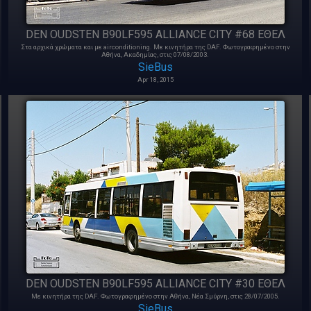
DEN OUDSTEN B90LF595 ALLIANCE CITY #68 ΕΘΕΛ
Στα αρχικά χρώματα και με airconditioning. Με κινητήρα της DAF. Φωτογραφημένο στην
Αθήνα, Ακαδημίας, στις 07/08/2003.
SieBus
Apr 18, 2015
DEN OUDSTEN B90LF595 ALLIANCE CITY #30 ΕΘΕΛ
Με κινητήρα της DAF. Φωτογραφημένο στην Αθήνα, Νέα Σμύρνη, στις 28/07/2005.
SieBus