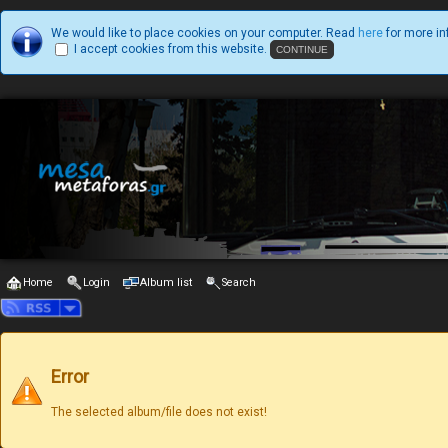
We would like to place cookies on your computer. Read
here
for more in
I accept cookies from this website.
Home
Login
Album list
Search
Error
The selected album/file does not exist!