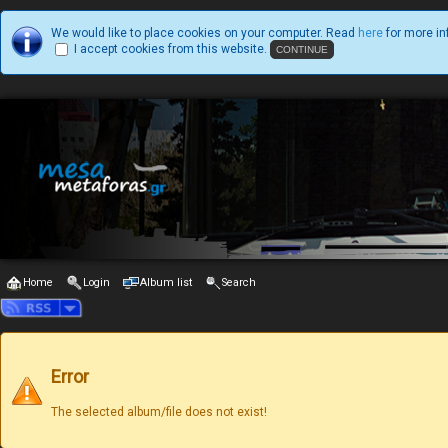
We would like to place cookies on your computer. Read
here
for more in
I accept cookies from this website.
Home
Login
Album list
Search
Error
The selected album/file does not exist!