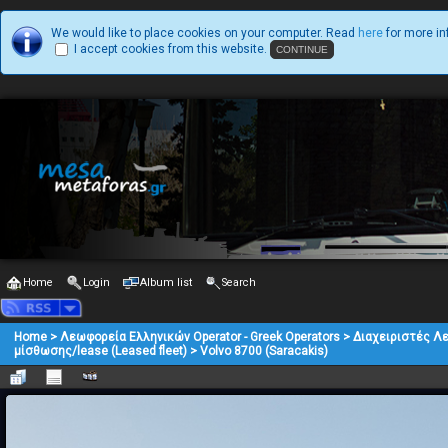
We would like to place cookies on your computer. Read
here
for more in
I accept cookies from this website.
Home
Login
Album list
Search
Home
>
Λεωφορεία Ελληνικών Operator - Greek Operators
>
Διαχειριστές Λ
μίσθωσης/lease (Leased fleet)
>
Volvo 8700 (Saracakis)