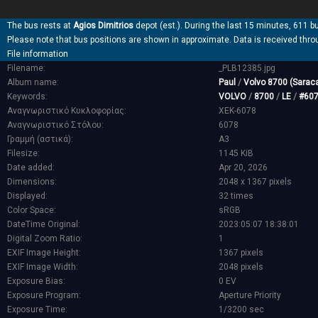
The bus rests at
Agios Dimitrios
depot (est.). During the last 15 minutes, 611 b
Please note that bus positions are shown in approximate. Data is received thro
File information
Filename:
_PLB12385.jpg
Album name:
Paul
/
Volvo 8700 (Saraca
Keywords:
VOLVO
/
8700
/
LE
/
#60
Αναγνωριστικό Κυκλοφορίας:
XEK-6078
Αναγνωριστικό Στόλου:
6078
Γραμμή (αστικά):
Α3
Filesize:
1145 KiB
Date added:
Apr 20, 2026
Dimensions:
2048 x 1367 pixels
Displayed:
32 times
Color Space:
sRGB
DateTime Original:
2023:05:07 18:38:01
Digital Zoom Ratio:
1
EXIF Image Height:
1367 pixels
EXIF Image Width:
2048 pixels
Exposure Bias:
0 EV
Exposure Program:
Aperture Priority
Exposure Time:
1/3200 sec