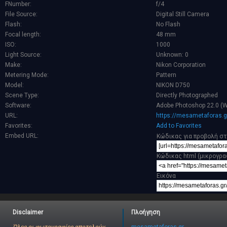
FNumber:
f/4
File Source:
Digital Still Camera
Flash:
No Flash
Focal length:
48 mm
ISO:
1000
Light Source:
Unknown: 0
Make:
Nikon Corporation
Metering Mode:
Pattern
Model:
NIKON D750
Scene Type:
Directly Photographed
Software:
Adobe Photoshop 22.0 (
URL:
https://mesametaforas.g
Favorites:
Add to Favorites
Embed URL:
Κώδικας για προβολή στ
Κώδικας html (μικρογρα
Εικόνα
Disclaimer
Πλοήγηση