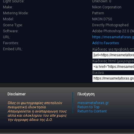
Light Source:
Unknown: 0
Make:
Nikon Corporation
Metering Mode:
Pattern
Model:
NIKON D750
Scene Type:
Directly Photographed
Software:
Adobe Photoshop 22.0 (
URL:
https://mesametaforas.g
Favorites:
Add to Favorites
Embed URL:
Κώδικας για προβολή στ
Κώδικας html (μικρογρα
Εικόνα
Disclaimer
Πλοήγηση
Όλες οι φωτογραφίες αποτελούν
mesametaforas.gr
πνευματική ιδιοκτησία.
Return to Top
Απαγορεύεται η αναπαραγωγη τους
Return to Content
αλλα και ολοκληρου του site χωρις
την έγγραφη άδεια της Δ.Ο.