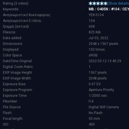
Rating (2 votes):
(
Show details
Keywords:
MB
/
O405N
/
#104
/
ΟΣ
Αναγνωριστικό Κυκλοφορίας:
YEK-5104
Αναγνωριστικό Στόλου:
104
Γραμμή (αστικά):
608
Filesize:
825 KiB
Date added:
Jul 03, 2022
Dimensions:
2048 x 1367 pixels
Displayed:
102 times
Color Space:
sRGB
DateTime Original:
2022:03:12 13:45:29
Digital Zoom Ratio:
1
EXIF Image Height:
1367 pixels
EXIF Image Width:
2048 pixels
Exposure Bias:
0.67 EV
Exposure Program:
Aperture Priority
Exposure Time:
1/2000 sec
FNumber:
f/4
File Source:
Digital Still Camera
Flash:
No Flash
Focal length:
55 mm
ISO:
400