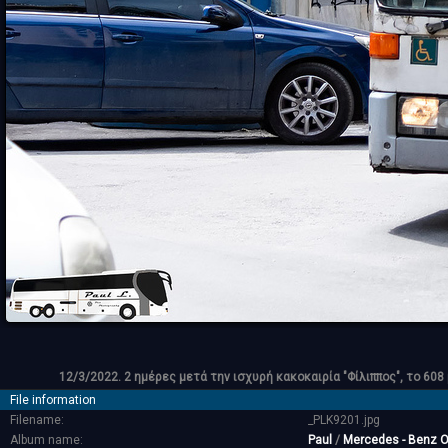
12/3/2022. 2 ημέρες μετά την ισχυρή κακοκαιρία "Φίλιππος", το 
File information
Filename:
_PLK9201.jpg
Album name:
Paul
/
Mercedes - Benz 