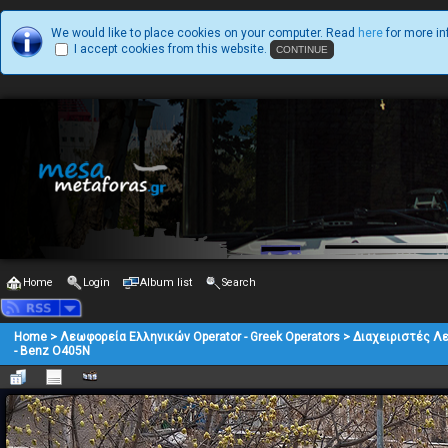
We would like to place cookies on your computer. Read
here
for more in
I accept cookies from this website.
Home
Login
Album list
Search
Home
>
Λεωφορεία Ελληνικών Operator - Greek Operators
>
Διαχειριστές Λ
- Benz O405N