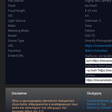
File Source:
Digital Still Camera
Flash:
No Flash
Focal length:
8.23 mm
ISO:
64
Light Source:
Unknown: 0
Make:
Sony
Metering Mode:
Pattern
Model:
DSC-T5
Scene Type:
Directly Photograp
URL:
https://mesametafo
Favorites:
Add to Favorites
Embed URL:
Κώδικας για προβο
Κώδικας html (μικ
Εικόνα
Disclaimer
Πλοήγηση
Όλες οι φωτογραφίες αποτελούν πνευματική
mesametaforas.g
ιδιοκτησία. Απαγορεύεται η αναπαραγωγη τους
Return to Top
αλλα και ολοκληρου του site χωρις την
Return to Content
έγγραφη άδεια της Δ.Ο.