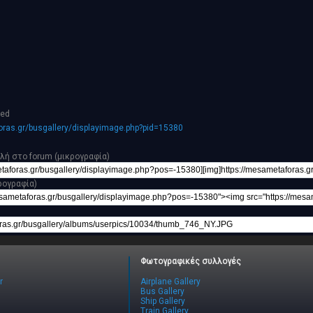
hed
ras.gr/busgallery/displayimage.php?pid=15380
λή στο forum (μικρογραφία)
ρογραφία)
Φωτογραφικές συλλογές
r
Airplane Gallery
Bus Gallery
Ship Gallery
Train Gallery