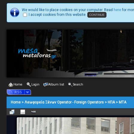
We would like to place cookies on your computer. Read
here
for mor
I accept cookies from this website.
Home
Login
Album list
Search
Home
>
Λεωφορεία Ξένων Operator - Foreign Operators
>
ΗΠΑ
>
MTA