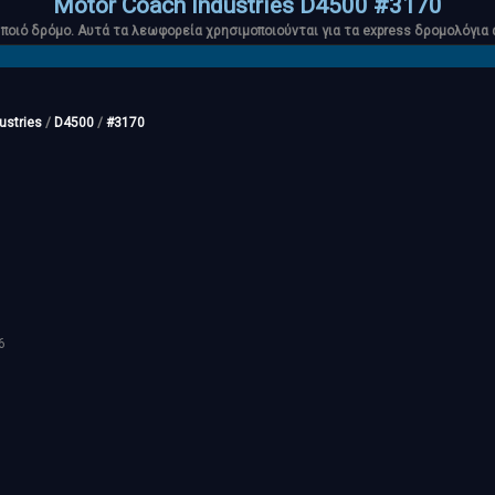
Motor Coach Industries D4500 #3170
ιό δρόμο. Αυτά τα λεωφορεία χρησιμοποιούνται για τα express δρομολόγια από
ustries
/
D4500
/
#3170
6