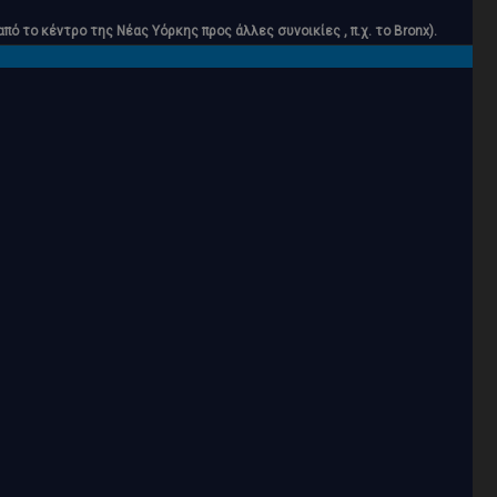
 το κέντρο της Νέας Υόρκης προς άλλες συνοικίες , π.χ. το Bronx).