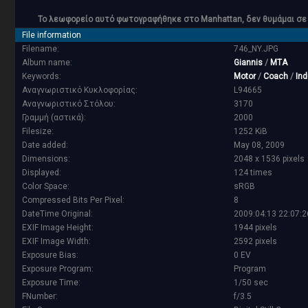
Το λεωφορείο αυτό φωτογραφήθηκε στο Manhattan, δεν θυμάμαι σε πο
File information
Filename:
746_NY.JPG
Album name:
Giannis
/
MTA
Keywords:
Motor
/
Coach
/
Ind
Αναγνωριστικό Κυκλοφορίας:
L94665
Αναγνωριστικό Στόλου:
3170
Γραμμή (αστικά):
2000
Filesize:
1252 KiB
Date added:
May 08, 2009
Dimensions:
2048 x 1536 pixels
Displayed:
124 times
Color Space:
sRGB
Compressed Bits Per Pixel:
8
DateTime Original:
2009:04:13 22:07:2
EXIF Image Height:
1944 pixels
EXIF Image Width:
2592 pixels
Exposure Bias:
0 EV
Exposure Program:
Program
Exposure Time:
1/50 sec
FNumber:
f/3.5