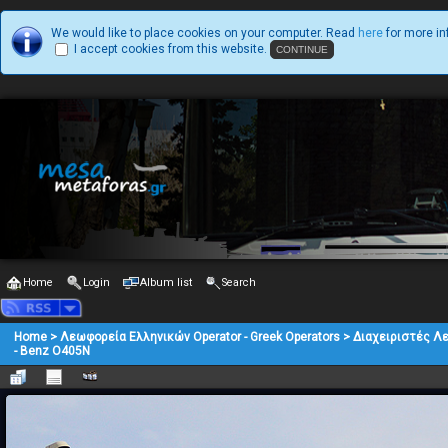
We would like to place cookies on your computer. Read
here
for more in
I accept cookies from this website.
Home
Login
Album list
Search
Home
>
Λεωφορεία Ελληνικών Operator - Greek Operators
>
Διαχειριστές Λ
- Benz O405N