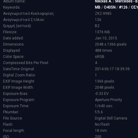
Album name:
Nikolas A.
/
Mercedes - 
Keywords:
MB
/
O405N
/
#126
/
ΟΣ
Αναγνωριστικό Κυκλοφορίας:
ZKZ-9985
Αναγνωριστικό Στόλου:
126
Γραμμή (αστικά):
B2
Filesize:
1376 KiB
Date added:
Jan 10, 2015
Dimensions:
2048 x 1366 pixels
Displayed:
488 times
Color Space:
sRGB
Compressed Bits Per Pixel:
4
DateTime Original:
2014:06:17 18:39:39
Digital Zoom Ratio:
1
EXIF Image Height:
1366 pixels
EXIF Image Width:
2048 pixels
Exposure Bias:
-0.33 EV
Exposure Program:
Aperture Priority
Exposure Time:
1/640 sec
FNumber:
f/5.6
File Source:
Digital Still Camera
Flash:
No Flash
Focal length:
18 mm
ISO:
200