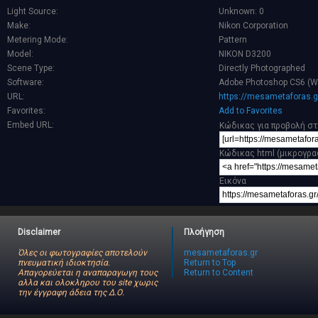
Light Source:
Unknown: 0
Make:
Nikon Corporation
Metering Mode:
Pattern
Model:
NIKON D3200
Scene Type:
Directly Photographed
Software:
Adobe Photoshop CS6 (W
URL:
https://mesametaforas.g
Favorites:
Add to Favorites
Embed URL:
Κώδικας για προβολή στ
Κώδικας html (μικρογρα
Εικόνα
Disclaimer
Πλοήγηση
Όλες οι φωτογραφίες αποτελούν
mesametaforas.gr
πνευματική ιδιοκτησία.
Return to Top
Απαγορεύεται η αναπαραγωγη τους
Return to Content
αλλα και ολοκληρου του site χωρις
την έγγραφη άδεια της Δ.Ο.