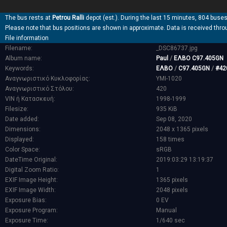
The bus rests at
Petrou Ralli
depot (est.). During the last 15 minutes, 804 buses
Please note that bus positions are shown in approximate. Data is received thro
File information
Filename:
_DSC86737.jpg
Album name:
Paul
/
ΕΛΒΟ C97.405GN
Keywords:
ΕΛΒΟ
/
C97.405GN
/
#42
Αναγνωριστικό Κυκλοφορίας:
YMI-1020
Αναγνωριστικό Στόλου:
420
VIN ή Κατασκευή:
1998-1999
Filesize:
935 KiB
Date added:
Sep 08, 2020
Dimensions:
2048 x 1365 pixels
Displayed:
158 times
Color Space:
sRGB
DateTime Original:
2019:03:29 13:19:37
Digital Zoom Ratio:
1
EXIF Image Height:
1365 pixels
EXIF Image Width:
2048 pixels
Exposure Bias:
0 EV
Exposure Program:
Manual
Exposure Time:
1/640 sec