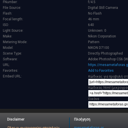
FNumber:
f/4.5
File Source:
Digital Still Camera
Flash:
No Flash
Focal length:
46 mm
ISO:
640
Light Source:
Unknown: 0
Make:
Nikon Corporation
Metering Mode:
Pattern
Model:
NIKON D7100
Scene Type:
Directly Photographed
Software:
Adobe Photoshop CS6 (W
URL:
https://mesametaforas.g
Favorites:
Add to Favorites
Embed URL:
Κώδικας για προβολή στ
Κώδικας html (μικρογρα
Εικόνα
Disclaimer
Πλοήγηση
Όλες οι φωτογραφίες αποτελούν
mesametaforas.gr