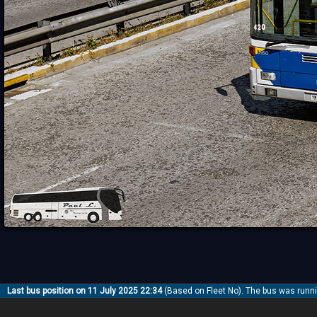
Last bus position on 11 July 2025 22:34
(Based on Fleet No). The bus was runn