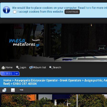
We would like to place cookies on your computer. Read
here
for more in
I accept cookies from this website.
Home
Login
Album list
Search
Home
>
Λεωφορεία Ελληνικών Operator - Greek Operators
>
Διαχειριστές Λ
fleet)
>
ΕΛΒΟ C97.405GN