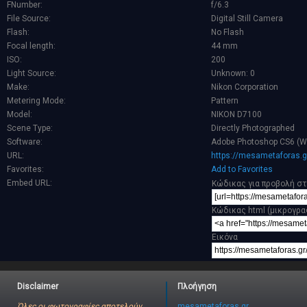
FNumber:
f/6.3
File Source:
Digital Still Camera
Flash:
No Flash
Focal length:
44 mm
ISO:
200
Light Source:
Unknown: 0
Make:
Nikon Corporation
Metering Mode:
Pattern
Model:
NIKON D7100
Scene Type:
Directly Photographed
Software:
Adobe Photoshop CS6 (W
URL:
https://mesametaforas.g
Favorites:
Add to Favorites
Embed URL:
Κώδικας για προβολή στ
Κώδικας html (μικρογρα
Εικόνα
Disclaimer
Πλοήγηση
Όλες οι φωτογραφίες αποτελούν
mesametaforas.gr