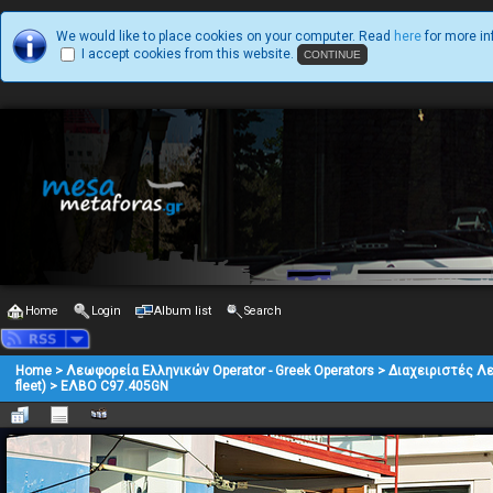
We would like to place cookies on your computer. Read
here
for more in
I accept cookies from this website.
Home
Login
Album list
Search
Home
>
Λεωφορεία Ελληνικών Operator - Greek Operators
>
Διαχειριστές Λ
fleet)
>
ΕΛΒΟ C97.405GN