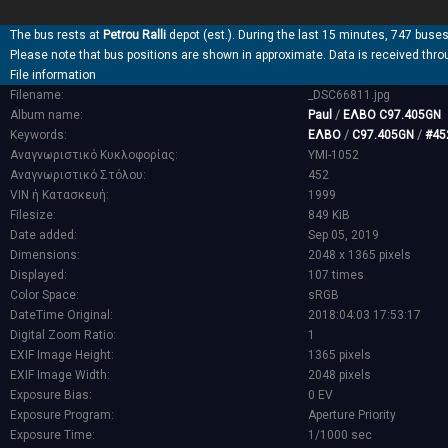
The bus rests at
Petrou Ralli
depot (est.). During the last 15 minutes, 747 buses
Please note that bus positions are shown in approximate. Data is received thro
File information
Filename:
_DSC66811.jpg
Album name:
Paul
/
ΕΛΒΟ C97.405GN
Keywords:
ΕΛΒΟ
/
C97.405GN
/
#45
Αναγνωριστικό Κυκλοφορίας:
YMI-1052
Αναγνωριστικό Στόλου:
452
VIN ή Κατασκευή:
1999
Filesize:
849 KiB
Date added:
Sep 05, 2019
Dimensions:
2048 x 1365 pixels
Displayed:
107 times
Color Space:
sRGB
DateTime Original:
2018:04:03 17:53:17
Digital Zoom Ratio:
1
EXIF Image Height:
1365 pixels
EXIF Image Width:
2048 pixels
Exposure Bias:
0 EV
Exposure Program:
Aperture Priority
Exposure Time:
1/1000 sec