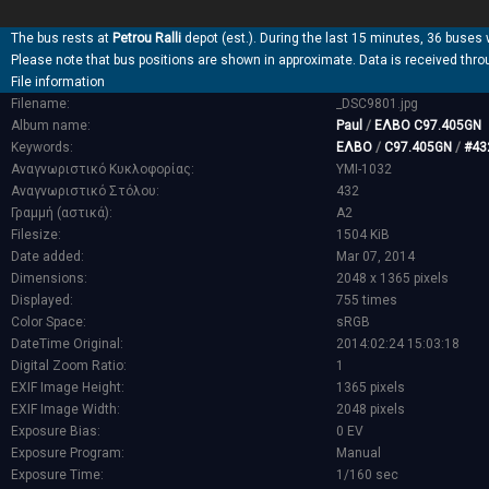
The bus rests at
Petrou Ralli
depot (est.). During the last 15 minutes, 36 buses 
Please note that bus positions are shown in approximate. Data is received thro
File information
Filename:
_DSC9801.jpg
Album name:
Paul
/
ΕΛΒΟ C97.405GN
Keywords:
ΕΛΒΟ
/
C97.405GN
/
#43
Αναγνωριστικό Κυκλοφορίας:
YMI-1032
Αναγνωριστικό Στόλου:
432
Γραμμή (αστικά):
A2
Filesize:
1504 KiB
Date added:
Mar 07, 2014
Dimensions:
2048 x 1365 pixels
Displayed:
755 times
Color Space:
sRGB
DateTime Original:
2014:02:24 15:03:18
Digital Zoom Ratio:
1
EXIF Image Height:
1365 pixels
EXIF Image Width:
2048 pixels
Exposure Bias:
0 EV
Exposure Program:
Manual
Exposure Time:
1/160 sec