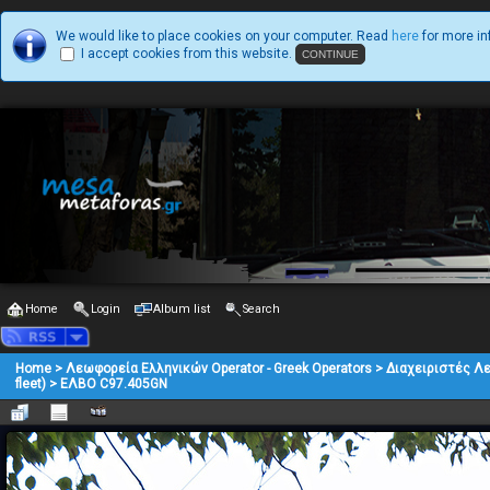
We would like to place cookies on your computer. Read
here
for more in
I accept cookies from this website.
Home
Login
Album list
Search
Home
>
Λεωφορεία Ελληνικών Operator - Greek Operators
>
Διαχειριστές Λ
fleet)
>
ΕΛΒΟ C97.405GN