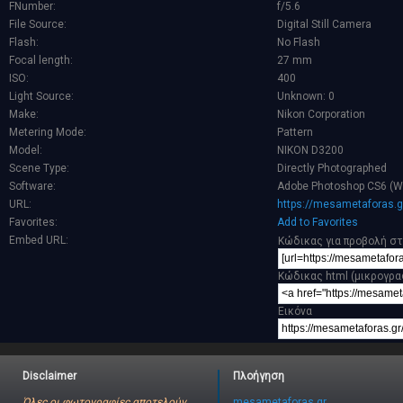
FNumber:
f/5.6
File Source:
Digital Still Camera
Flash:
No Flash
Focal length:
27 mm
ISO:
400
Light Source:
Unknown: 0
Make:
Nikon Corporation
Metering Mode:
Pattern
Model:
NIKON D3200
Scene Type:
Directly Photographed
Software:
Adobe Photoshop CS6 (W
URL:
https://mesametaforas.g
Favorites:
Add to Favorites
Embed URL:
Κώδικας για προβολή στ
Κώδικας html (μικρογρα
Εικόνα
Disclaimer
Πλοήγηση
Όλες οι φωτογραφίες αποτελούν
mesametaforas.gr