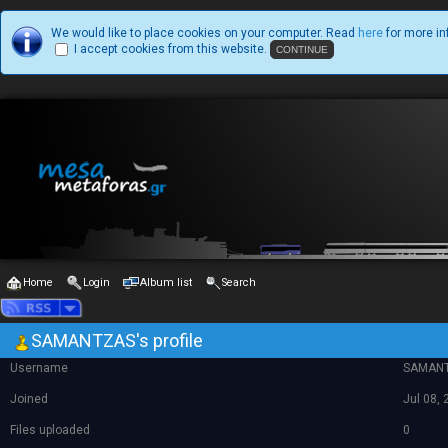
We would like to place cookies on your computer. Read
here
for more in
I accept cookies from this website.
Home
Login
Album list
Search
SAMANTZAS's profile
Username
SAMAN
Joined
Jul 08,
Files uploaded
0