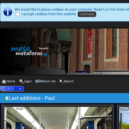
We would like to place cookies on your computer. Read
here
for more in
I accept cookies from this website.
Home
Login
Album list
Search
Last additions - Paul