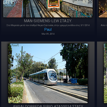
MAN-SIEMENS-LEW ΣΤΑ.ΣΥ.
Στο Μαρούσι μετά τον σταθμό Νερατζιώτισσα, στην γραμμή ανόδου στις 3/1/2014
Απο τ
Paul
Mar 09, 2014
ANSALDOBREDA SIRIO #TA10014 ΣΤΑΣΥ