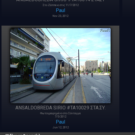
Στο Ζάππειο στις 11/7/2012
Paul
Nov 23, 2012
ANSALDOBREDA SIRIO #TA10029 ΣΤΑ.ΣΥ.
Φωτογραφημένο στο Σύνταγμα
7/5/2012
Paul
Jun 12, 2012