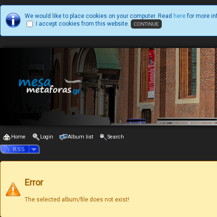
We would like to place cookies on your computer. Read
here
for more in
I accept cookies from this website.
Home
Login
Album list
Search
Error
The selected album/file does not exist!