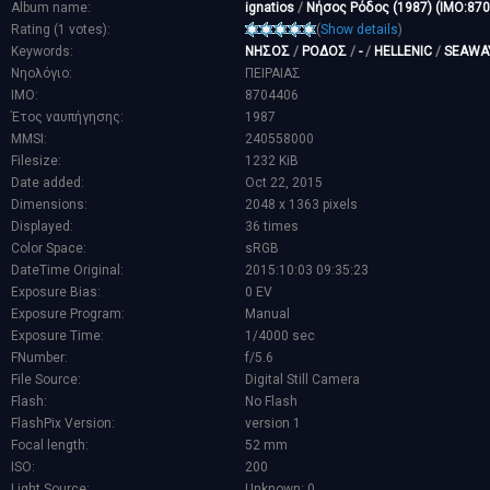
Album name:
ignatios
/
Νήσος Ρόδος (1987) (IMO:87
Rating (1 votes):
(
Show details
)
Keywords:
ΝΗΣΟΣ
/
ΡΟΔΟΣ
/
-
/
HELLENIC
/
SEAWA
Νηολόγιο:
ΠΕΙΡΑΙΑΣ
IMO:
8704406
Έτος ναυπήγησης:
1987
MMSI:
240558000
Filesize:
1232 KiB
Date added:
Oct 22, 2015
Dimensions:
2048 x 1363 pixels
Displayed:
36 times
Color Space:
sRGB
DateTime Original:
2015:10:03 09:35:23
Exposure Bias:
0 EV
Exposure Program:
Manual
Exposure Time:
1/4000 sec
FNumber:
f/5.6
File Source:
Digital Still Camera
Flash:
No Flash
FlashPix Version:
version 1
Focal length:
52 mm
ISO:
200
Light Source:
Unknown: 0