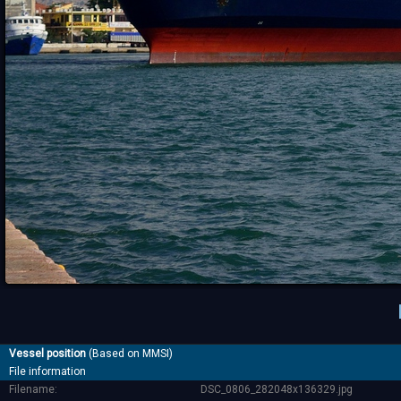
Vessel position
(Based on MMSI)
File information
Filename:
DSC_0806_282048x136329.jpg