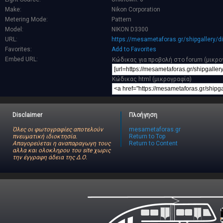
Make:
Nikon Corporation
Metering Mode:
Pattern
Model:
NIKON D3300
URL:
https://mesametaforas.gr/shipgallery/
Favorites:
Add to Favorites
Embed URL:
Κώδικας για προβολή στο forum (μικρο
Κώδικας html (μικρογραφία)
Disclaimer
Πλοήγηση
Όλες οι φωτογραφίες αποτελούν
mesametaforas.gr
πνευματική ιδιοκτησία.
Return to Top
Απαγορεύεται η αναπαραγωγη τους
Return to Content
αλλα και ολοκληρου του site χωρις
την έγγραφη άδεια της Δ.Ο.