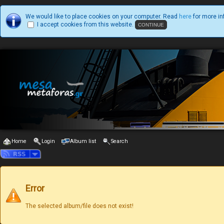
We would like to place cookies on your computer. Read
here
for more in
I accept cookies from this website.
Home
Login
Album list
Search
Error
The selected album/file does not exist!