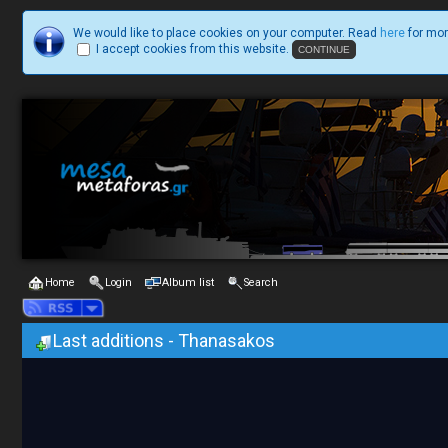
We would like to place cookies on your computer. Read
here
for mor
I accept cookies from this website.
Home
Login
Album list
Search
Last additions - Thanasakos