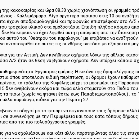
νή της κακοκαιρίας και ώρα 08.30 χωρίς χιονόπτωση οι γραμμές τρ
ήνιος - Καλλιμάρμαρο. Λίγο αργότερα περίπου στις 10 σε αναζήτ
ατα έχουν αποδρομολογηθεί και προφανώς επιστρέφουν στο Α/Σ 
του τροχαίου υλικού στα αμαξοστάσια. Επειδή πλήθος κόσμου απ
, δεν θα έπρεπε να έχει ληφθεί αυτή η απόφαση απο την διοίκηση
λου αυτού του "θεάτρου του παραλόγου" με επιβάτες να αναζητού
 να ανταποκριθεί σε αυτές τις συνθήκες ωστόσο με εξαιρετικά με
ργία για την Αττική. Δεν κινήθηκαν οχήματα λόγω της άθλιας κατά
όσα Α/Σ ήταν σε θέση να βγάλουν οχήματα. Δεν υπάρχει κάποιο σχό
καθημερινότητα. Εργάσιμες ημέρες. Η εικόνα της δρομολόγησης π
στια όπου αποτελούν ειδική περίπτωση, οι δρόμοι έχουν καθαριστ
ηρίνειο, τα τρόλλεϋ της Κυψέλης μέχρι το μεσημέρι της Παρασκε
5 δεν ανεβαίνουν ακόμα και τώρα αλλα σταματούν στο Πεδίο του Ά
ς τα πίσω (χωρίς να φτάνει έστω έως Παπαδιαμαντοπούλου) , το 
 άλλα παράλογα, ειδικά για την Πέμπτη 27.
εβούν οι οδηγοί με το φτυάρι να εκχιονίσουν τους δρόμους αλλά
αι σε συννενόηση με την Περιφέρεια και τους κατα τόπους δήμους
οιες απο τις πιο πολυσύχναστες γραμμές.
ας για να σχολιάσουμε και κάτι άλλο, παρατηρώντας όλες τις επι
αντίστοιχων εναλλακτικών για την προστασία των εργαζομένων απο