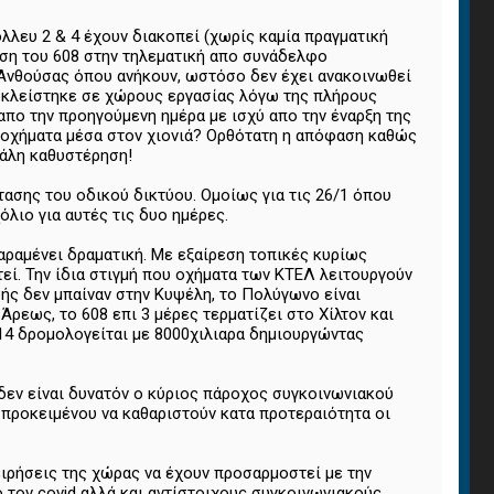
όλλευ 2 & 4 έχουν διακοπεί (χωρίς καμία πραγματική
ηση του 608 στην τηλεματική απο συνάδελφο
Ανθούσας όπου ανήκουν, ωστόσο δεν έχει ανακοινωθεί
οκλείστηκε σε χώρους εργασίας λόγω της πλήρους
 απο την προηγούμενη ημέρα με ισχύ απο την έναρξη της
ν οχήματα μέσα στον χιονιά? Ορθότατη η απόφαση καθώς
γάλη καθυστέρηση!
στασης του οδικού δικτύου. Ομοίως για τις 26/1 όπου
λιο για αυτές τις δυο ημέρες.
αραμένει δραματική. Με εξαίρεση τοπικές κυρίως
εί. Την ίδια στιγμή που οχήματα των ΚΤΕΛ λειτουργούν
υής δεν μπαίναν στην Κυψέλη, το Πολύγωνο είναι
ρεως, το 608 επι 3 μέρες τερματίζει στο Χίλτον και
14 δρομολογείται με 8000χιλιαρα δημιουργώντας
 δεν είναι δυνατόν ο κύριος πάροχος συγκοινωνιακού
 προκειμένου να καθαριστούν κατα προτεραιότητα οι
χειρήσεις της χώρας να έχουν προσαρμοστεί με την
 τον covid αλλά και αντίστοιχους συγκοινωνιακούς