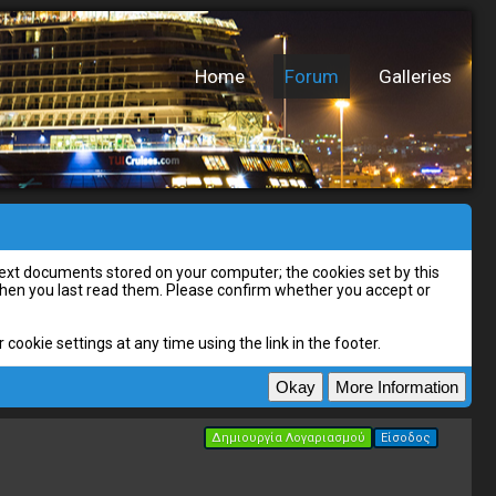
Home
Forum
Galleries
l text documents stored on your computer; the cookies set by this
 when you last read them. Please confirm whether you accept or
cookie settings at any time using the link in the footer.
Δημιουργία Λογαριασμού
Είσοδος