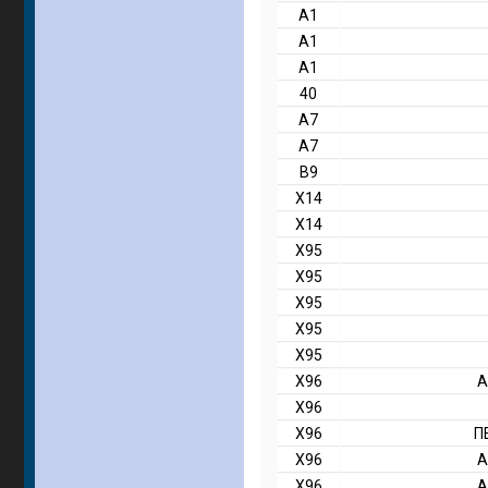
Α1
Α1
Α1
40
Α7
Α7
Β9
Χ14
Χ14
Χ95
Χ95
Χ95
Χ95
Χ95
Χ96
Α
Χ96
Χ96
Π
Χ96
Α
Χ96
Α