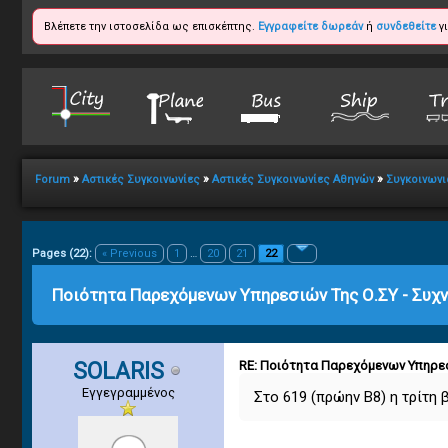
Βλέπετε την ιστοσελίδα ως επισκέπτης.
Εγγραφείτε δωρεάν
ή
συνδεθείτε
γι
»
»
»
Forum
Αστικές Συγκοινωνίες
Αστικές Συγκοινωνίες Αθηνών
Συγκοινωνι
1
2
3
4
5
22 Vote(s) - 2.95 Average
Pages (22):
« Previous
1
…
20
21
22
Ποιότητα Παρεχόμενων Υπηρεσιών Της Ο.ΣΥ - Συχν
SOLARIS
RE: Ποιότητα Παρεχόμενων Υπηρεσ
Εγγεγραμμένος
Στο 619 (πρώην Β8) η τρίτη 