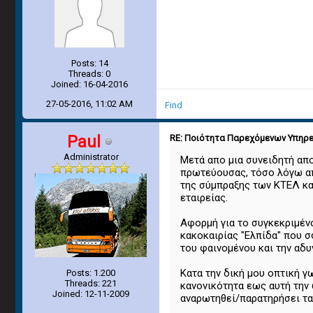
Posts: 14
Threads: 0
Joined: 16-04-2016
27-05-2016, 11:02 AM
Find
Paul
RE: Ποιότητα Παρεχόμενων Υπηρεσ
Administrator
Μετά απο μια συνειδητή απ
πρωτεύουσας, τόσο λόγω απ
της σύμπραξης των ΚΤΕΛ και
εταιρείας.
Αφορμή για το συγκεκριμέν
κακοκαιρίας "Ελπίδα" που 
του φαινομένου και την αδυ
Κατα την δική μου οπτική γ
Posts: 1.200
Threads: 221
κανονικότητα εως αυτή την 
Joined: 12-11-2009
αναρωτηθεί/παρατηρήσει τα 