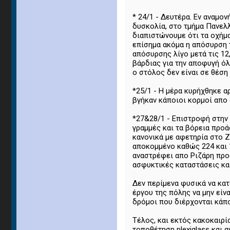
* 24/1 - Δευτέρα. Εν αναμο
δυσκολία, στο τμήμα Πανελλ
διαπιστώνουμε ότι τα οχήμ
επίσημα ακόμα η απόσυρση 
απόσυρσης λίγο μετά τις 12
βάρδιας για την αποφυγή ό
ο στόλος δεν είναι σε θέση
*25/1 - Η μέρα κυρήχθηκε α
βγήκαν κάποιοι κορμοί απο 
*27&28/1 - Επιστροφή στην 
γραμμές και τα βόρεια προά
κανονικά με αφετηρία στο Ζ
αποκομμένο καθώς 224 και 1
αναστρέφει απο Ριζάρη προ
ασφυκτικές καταστάσεις και
Δεν περίμενα φυσικά να κατ
έργου της πόλης να μην είν
δρόμοι που διέρχονται κάπ
Τέλος, και εκτός κακοκαιρί
τοποθέτηση plexiglass και 