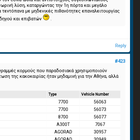
ωρινή λύση, καταργώντας την 1η πόρτα και μεγάλο
α τεντόπανα με μηδενικές πιθανότητες επαναλειτουργίας
οδηγού και επιβατών
.
Reply
#423
 γραμμές κορμούς που παραδοσιακά χρησιμοποιούν
ωση της κακοκαιρίας ήταν μηδαμινή για την Αθήνα, αλλά
Type
Vehicle Number
7700
56063
7700
56073
8700
56077
A300T
7067
AGORAD
30957
AGORAD
30949