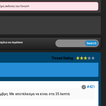
ήρη έκδοση του forum!
 σχόλια και παράπονα
Thread Rating:
#421
έμβρη. Με αποτέλεσμα να είναι στα 35 λεπτά.