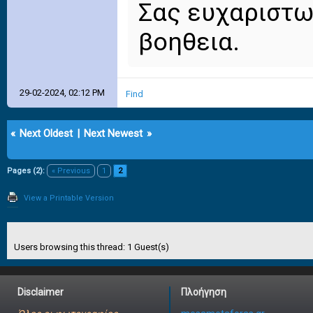
Σας ευχαριστω
βοηθεια.
29-02-2024, 02:12 PM
Find
«
Next Oldest
|
Next Newest
»
Pages (2):
« Previous
1
2
View a Printable Version
Users browsing this thread: 1 Guest(s)
Disclaimer
Πλοήγηση