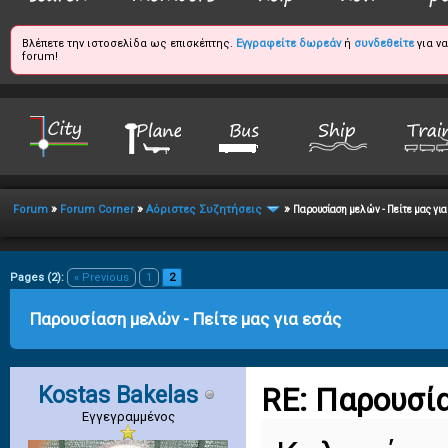
Βλέπετε την ιστοσελίδα ως επισκέπτης.
Εγγραφείτε δωρεάν
ή
συνδεθείτε
για ν
forum!
»
»
»
Forum
Forum Corner
Αόριστες Συζητήσεις
Παρουσίαση μελών - Πείτε μας για
erage
Pages (2):
« Previous
1
2
Παρουσίαση μελών - Πείτε μας για εσάς
Kostas Bakelas
RE: Παρουσία
Εγγεγραμμένος