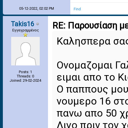
05-12-2022, 02:02 PM
Find
Takis16
RE: Παρουσίαση με
Εγγεγραμμένος
Καλησπερα σας
Ονομαζομαι Γα
Posts: 1
ειμαι απο το Κ
Threads: 0
Joined: 29-02-2024
Ο παππους μου
νουμερο 16 στο
πανω απο 50 χ
Λιγο πριν τον 