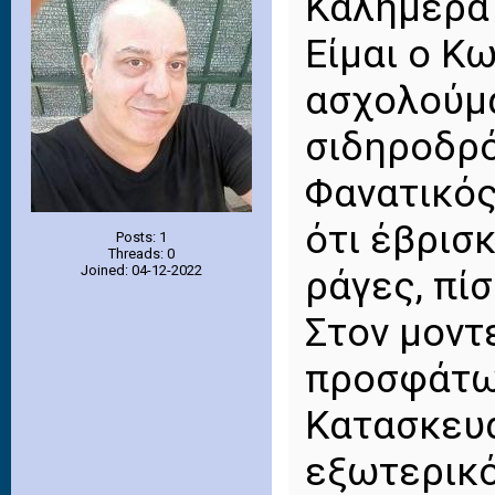
Καλημέρα 
Είμαι ο Κ
ασχολούμα
σιδηροδρό
Φανατικός
ότι έβρισκ
Posts: 1
Threads: 0
Joined: 04-12-2022
ράγες, πίσ
Στον μοντ
προσφάτως
Κατασκευά
εξωτερικό