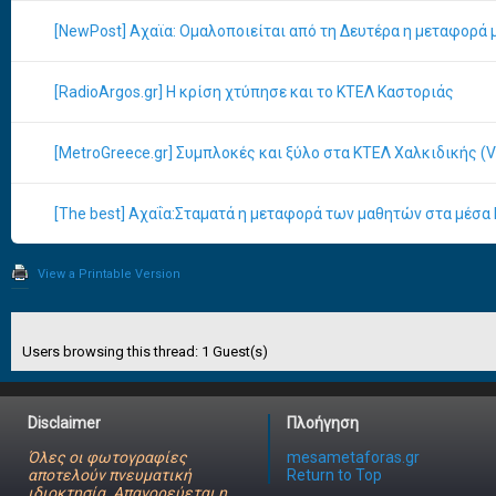
[NewPost] Αχαϊα: Ομαλοποιείται από τη Δευτέρα η μεταφορά
[RadioArgos.gr] Η κρίση χτύπησε και το ΚΤΕΛ Καστοριάς
[MetroGreece.gr] Συμπλοκές και ξύλο στα ΚΤΕΛ Χαλκιδικής (
[The best] Αχαΐα:Σταματά η μεταφορά των μαθητών στα μέσα
View a Printable Version
Users browsing this thread: 1 Guest(s)
Disclaimer
Πλοήγηση
Όλες οι φωτογραφίες
mesametaforas.gr
αποτελούν πνευματική
Return to Top
ιδιοκτησία. Απαγορεύεται η