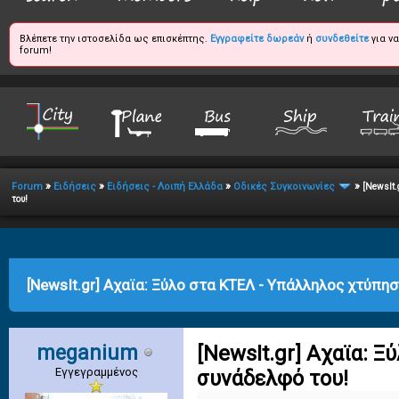
Βλέπετε την ιστοσελίδα ως επισκέπτης.
Εγγραφείτε δωρεάν
ή
συνδεθείτε
για ν
forum!
»
»
»
»
Forum
Ειδήσεις
Ειδήσεις - Λοιπή Ελλάδα
Οδικές Συγκοινωνίες
[NewsIt.
του!
age
[NewsIt.gr] Αχαϊα: Ξύλο στα ΚΤΕΛ - Υπάλληλος χτύπη
meganium
[NewsIt.gr] Αχαϊα: 
Εγγεγραμμένος
συνάδελφό του!