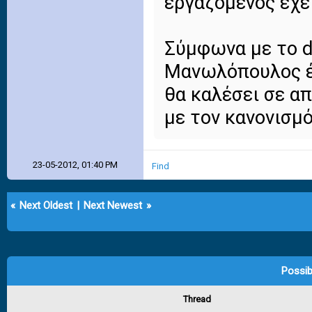
εργαζόμενος έχει
Σύμφωνα με το d
Μανωλόπουλος έχ
θα καλέσει σε α
με τον κανονισμό
23-05-2012, 01:40 PM
Find
«
Next Oldest
|
Next Newest
»
Possib
Thread