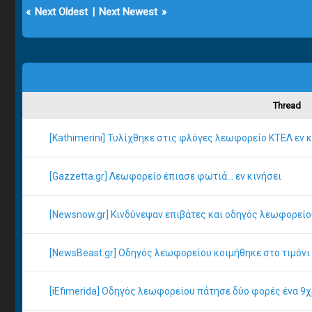
«
Next Oldest
|
Next Newest
»
Thread
[Kathimerini] Τυλίχθηκε στις φλόγες λεωφορείο ΚΤΕΛ εν κ
[Gazzetta.gr] Λεωφορείο έπιασε φωτιά... εν κινήσει
[Newsnow.gr] Κινδύνεψαν επιβάτες και οδηγός λεωφορεί
[NewsBeast.gr] Οδηγός λεωφορείου κοιμήθηκε στο τιμόνι
[iEfimerida] Οδηγός λεωφορείου πάτησε δύο φορές ένα 9χ