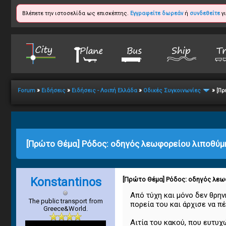
Βλέπετε την ιστοσελίδα ως επισκέπτης.
Εγγραφείτε δωρεάν
ή
συνδεθείτε
γι
»
»
»
»
Forum
Ειδήσεις
Ειδήσεις - Λοιπή Ελλάδα
Οδικές Συγκοινωνίες
[Πρ
1
2
3
4
5
3 Vote(s) - 2 Average
[Πρώτο Θέμα] Ρόδος: οδηγός λεωφορείου λιποθύμη
Konstantinos
[Πρώτο Θέμα] Ρόδος: οδηγός λεωφ
Από τύχη και μόνο δεν θρη
The public transport from
πορεία του και άρχισε να 
Greece&World.
Αιτία του κακού, που ευτυχ