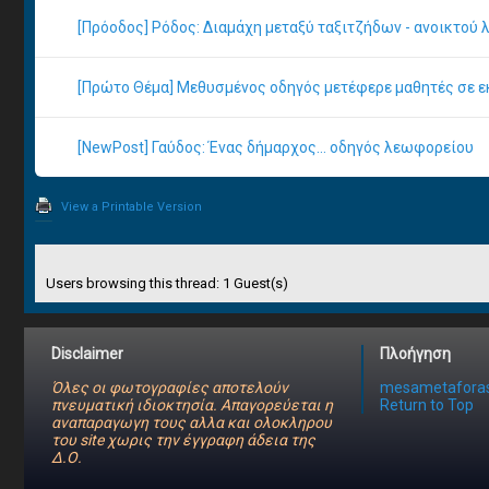
[Πρόοδος] Ρόδος: Διαμάχη μεταξύ ταξιτζήδων - ανοικτού
[Πρώτο Θέμα] Μεθυσμένος οδηγός μετέφερε μαθητές σε ε
[NewPost] Γαύδος: Ένας δήμαρχος... οδηγός λεωφορείου
View a Printable Version
Users browsing this thread: 1 Guest(s)
Disclaimer
Πλοήγηση
Όλες οι φωτογραφίες αποτελούν
mesametaforas
πνευματική ιδιοκτησία. Απαγορεύεται η
Return to Top
αναπαραγωγη τους αλλα και ολοκληρου
του site χωρις την έγγραφη άδεια της
Δ.Ο.