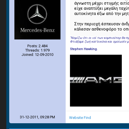
άγνωστη μέχρι στιγμής αιτ
είχε αναπτύξει μεγάλη ταχύ
αυτοκίνητα έξω από την μητ
Στην περιοχή έσπευσαν άνδρ
κάλεσαν ασθενοφόρο το οποί
''Νομίζω ότι οι ιοί των κομπιούτερ θα
Φτιάξαμε ζωή κατ’εικόνα και ομοίωσίν μα
Posts: 2.484
Stephen Hawking.
Threads: 1.979
Joined: 12-09-2010
31-12-2011, 09:28 PM
Website
Find