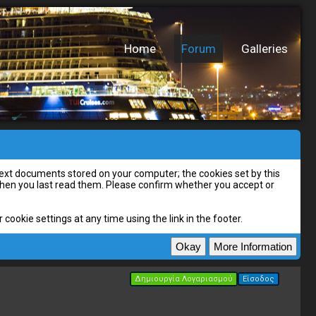
Home
Forum
Galleries
l text documents stored on your computer; the cookies set by this
 when you last read them. Please confirm whether you accept or
cookie settings at any time using the link in the footer.
Δημιουργία Λογαριασμού
Είσοδος