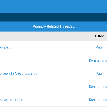
Possibly Related Threads…
Author
ινήσει
Paul
Konstantin
ου του ΚΤΕΛ Θεσπρωτίας
Paul
Konstantin
ρονο κοριτσάκι!
Konstantin