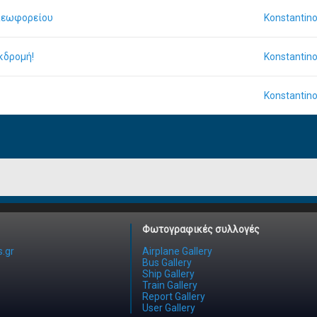
 λεωφορείου
Konstantin
κδρομή!
Konstantin
Konstantin
Φωτογραφικές συλλογές
.gr
Airplane Gallery
Bus Gallery
Ship Gallery
Train Gallery
Report Gallery
User Gallery