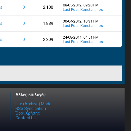
08-05-2012, 09:20 PM
os
0
2.100
Last Post
:
Konstantinos
30-04-2012, 10:31 PM
os
0
1.889
Last Post
:
Konstantinos
24-08-2011, 04:51 PM
os
0
2.209
Last Post
:
Konstantinos
Άλλες επιλογές
Lite (Archive) Mode
RSS Syndication
Όροι Χρήσης
Contact Us