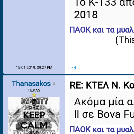
Το Κ-133 από
2018
ΠΑΟΚ και τα μυαλ
(Thi
15-01-2019, 09:27 PM
Find
Thanasakos
RE: ΚΤΕΛ Ν. Κ
FILKAS
Ακόμα μία α
II σε Bova 
ΠΑΟΚ και τα μυαλ