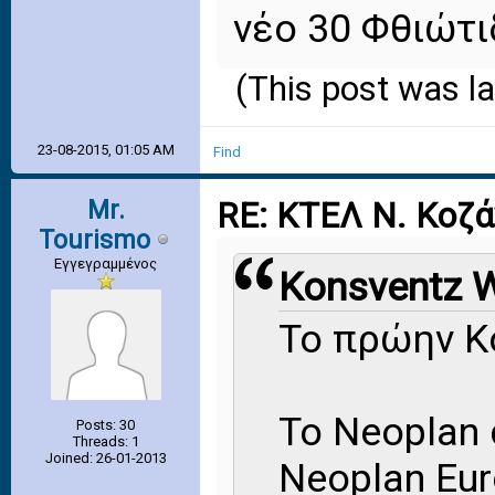
νέο 30 Φθιώτι
(This post was l
23-08-2015, 01:05 AM
Find
Mr.
RE: ΚΤΕΛ Ν. Κοζ
Tourismo
Εγγεγραμμένος
Konsventz W
Το πρώην Κ
Το Νeoplan
Posts: 30
Threads: 1
Joined: 26-01-2013
Neoplan Eur