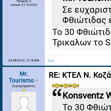
Threads: 2
Joined: 31-10-2012
Σε ευχαριστ
Φθιώτιδας 
Το 30 Φθιώτιδα
Τρικαλων το S
24-08-2015, 12:18 AM
Find
Mr.
RE: ΚΤΕΛ Ν. Κοζ
Tourismo
Εγγεγραμμένος
Konsventz W
Το 30 Φθιώτ