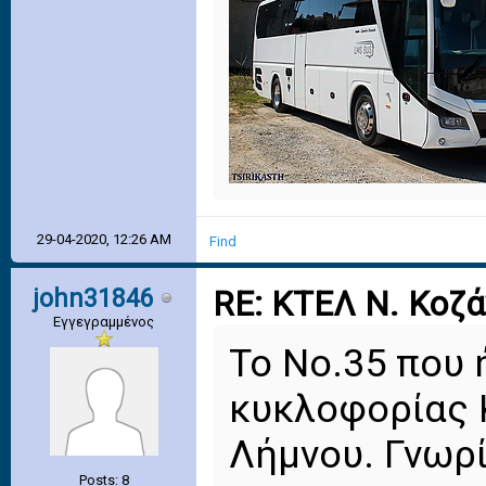
29-04-2020, 12:26 AM
Find
john31846
RE: ΚΤΕΛ Ν. Κοζ
Εγγεγραμμένος
Το Νο.35 που 
κυκλοφορίας 
Λήμνου. Γνωρί
Posts: 8