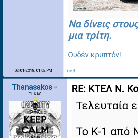
Να δίνεις στου
μια τρίτη.
Ουδέν κρυπτόν!
02-01-2018, 01:02 PM
Find
Thanasakos
RE: ΚΤΕΛ Ν. Κ
FILKAS
Τελευταία ε
Το Κ-1 από 