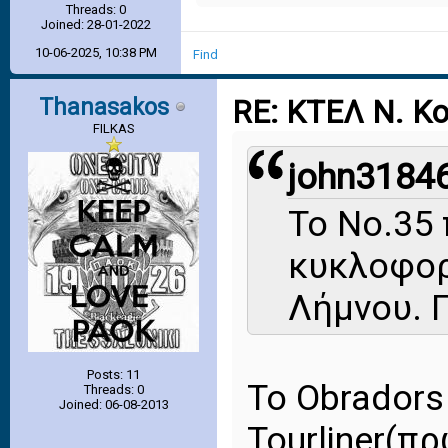
Threads: 0
Joined: 28-01-2022
10-06-2025, 10:38 PM
Find
Thanasakos
RE: ΚΤΕΛ Ν. Κ
FILKAS
john31846
Το Νο.35
κυκλοφορ
Λήμνου. 
Posts: 11
Το Obradors
Threads: 0
Joined: 06-08-2013
Tourliner(π