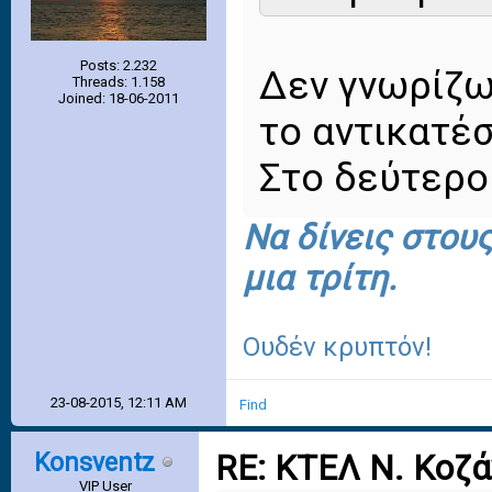
Posts: 2.232
Δεν γνωρίζω
Threads: 1.158
Joined: 18-06-2011
το αντικατέ
Στο δεύτερο
Να δίνεις στου
μια τρίτη.
Ουδέν κρυπτόν!
23-08-2015, 12:11 AM
Find
Konsventz
RE: ΚΤΕΛ Ν. Κοζ
VIP User