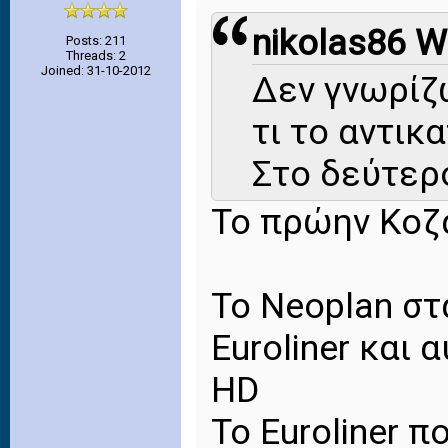
nikolas86 W
Posts: 211
Threads: 2
Joined: 31-10-2012
Δεν γνωρίζ
τι το αντικ
Στο δεύτερ
Το πρώην Κοζ
Το Νeoplan στ
Euroliner και
HD
Το Euroliner π