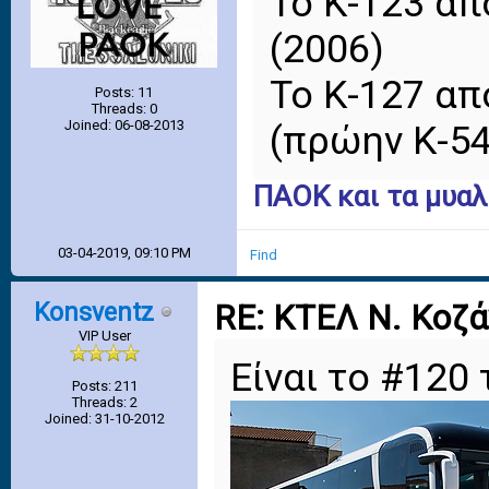
Το Κ-123 από
(2006)
Το Κ-127 απ
Posts: 11
Threads: 0
Joined: 06-08-2013
(πρώην Κ-5
ΠΑΟΚ και τα μυαλ
03-04-2019, 09:10 PM
Find
Konsventz
RE: ΚΤΕΛ Ν. Κοζ
VIP User
Είναι το #120
Posts: 211
Threads: 2
Joined: 31-10-2012