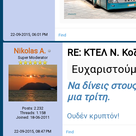
22-09-2015, 06:01 PM
Find
Nikolas A.
RE: ΚΤΕΛ Ν. Κο
Super Moderator
Ευχαριστού
Να δίνεις στου
μια τρίτη.
Posts: 2.232
Threads: 1.158
Ουδέν κρυπτόν!
Joined: 18-06-2011
22-09-2015, 08:47 PM
Find