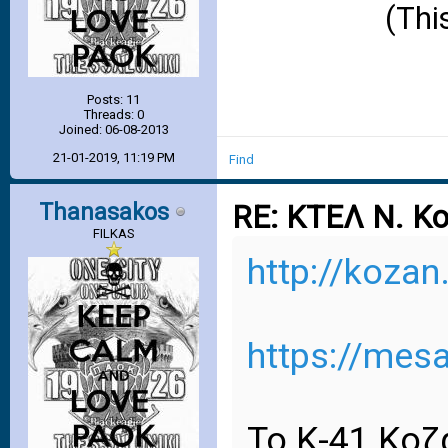
(Thi
Posts: 11
Threads: 0
Joined: 06-08-2013
21-01-2019, 11:19 PM
Find
Thanasakos
RE: ΚΤΕΛ Ν. Κ
FILKAS
http://kozan
https://mesa
Το Κ-41 Κοζ