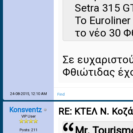
Setra 315 G
Το Euroline
το νέο 30 Φ
Σε ευχαριστού
Φθιώτιδας έχ
24-08-2015, 12:10 AM
Find
Konsventz
RE: ΚΤΕΛ Ν. Κοζ
VIP User
Mr. Tourism
Posts: 211