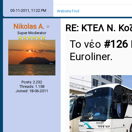
05-11-2011, 11:22 PM
Website
Find
Nikolas A.
RE: ΚΤΕΛ Ν. Κο
Super Moderator
Το νέο
#126
Euroliner.
Posts: 2.232
Threads: 1.158
Joined: 18-06-2011