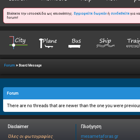
Βλέπετε την ιστοσελίδα ως επισκέπτης.
Εγγραφείτε δωρεάν
ή
συνδεθείτε
για ν
forum!
»
Forum
Board Message
Forum
There are no threads that are newer than the one you were previous
Disclaimer
Πλοήγηση
Όλες οι φωτογραφίες
mesametaforas.gr