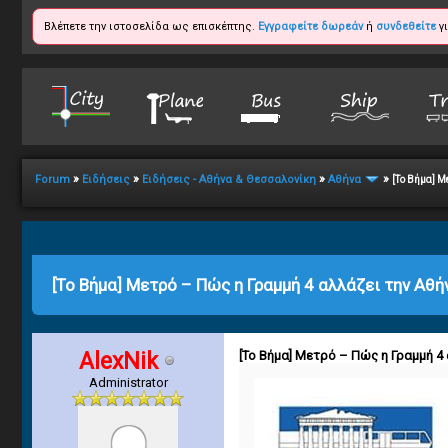
Βλέπετε την ιστοσελίδα ως επισκέπτης.
Εγγραφείτε δωρεάν
ή
συνδεθείτε
γι
»
»
»
»
Forum
Ειδήσεις
Ειδήσεις - Αθήνα & Θεσσαλονίκη
Αθήνα
[Το Βήμα] Μ
1
2
3
4
5
0 Vote(s) - 0 Average
[Το Βήμα] Μετρό – Πώς η Γραμμή 4 αλλάζει την Αθή
AlexNik
[Το Βήμα] Μετρό – Πώς η Γραμμή 4
Administrator