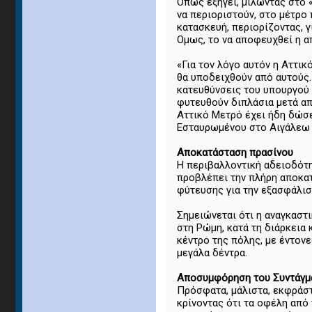
Οπως εξηγεί, μιλώντας στο 
να περιοριστούν, στο μέτρο
κατασκευή, περιορίζοντας, 
Ομως, το να αποφευχθεί η α
«Για τον λόγο αυτόν η Αττι
θα υποδειχθούν από αυτούς.
κατευθύνσεις του υπουργού
φυτευθούν διπλάσια μετά απ
Αττικό Μετρό έχει ήδη δώσε
Εσταυρωμένου στο Αιγάλεω 
Αποκατάσταση πρασίνου
Η περιβαλλοντική αδειοδότη
προβλέπει την πλήρη αποκατ
φύτευσης για την εξασφάλισ
Σημειώνεται ότι η αναγκαστ
στη Ρώμη, κατά τη διάρκεια
κέντρο της πόλης, με έντονε
μεγάλα δέντρα.
Αποσυμφόρηση του Συντάγμ
Πρόσφατα, μάλιστα, εκφράστ
κρίνοντας ότι τα οφέλη από