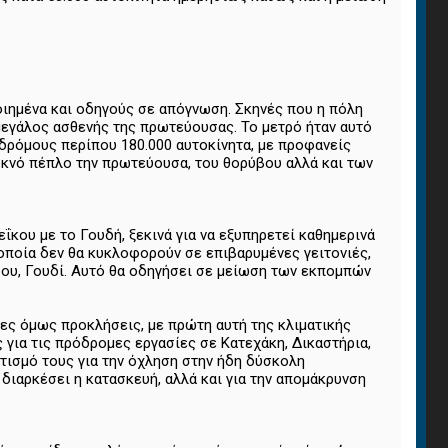
οιημένα και οδηγούς σε απόγνωση. Σκηνές που η πόλη
 μεγάλος ασθενής της πρωτεύουσας. Το μετρό ήταν αυτό
δρόμους περίπου 180.000 αυτοκίνητα, με προφανείς
υκνό πέπλο την πρωτεύουσα, του θορύβου αλλά και των
ΐκου με το Γουδή, ξεκινά για να εξυπηρετεί καθημερινά
α οποία δεν θα κυκλοφορούν σε επιβαρυμένες γειτονιές,
φου, Γουδί. Αυτό θα οδηγήσει σε μείωση των εκπομπών
νες όμως προκλήσεις, με πρώτη αυτή της κλιματικής
ς για τις πρόδρομες εργασίες σε Κατεχάκη, Δικαστήρια,
τισμό τους για την όχληση στην ήδη δύσκολη
διαρκέσει η κατασκευή, αλλά και για την απομάκρυνση