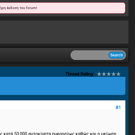
ήρη έκδοση του forum!
Thread Rating:
#1
ς κατά 53.000 αυτοκίνητα ημερησίως καθώς και η μείωση