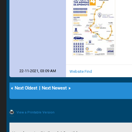
22-11-2021, 03:09 AM
Website
Find
«
Next Oldest
|
Next Newest
»
View a Printable Version