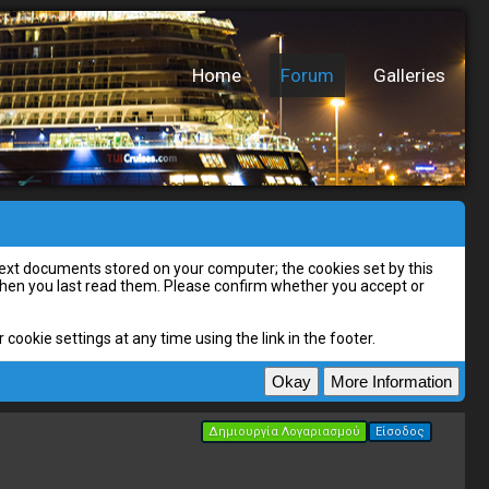
Home
Forum
Galleries
l text documents stored on your computer; the cookies set by this
 when you last read them. Please confirm whether you accept or
cookie settings at any time using the link in the footer.
Δημιουργία Λογαριασμού
Είσοδος