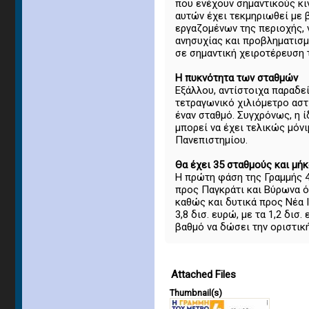
που ενέχουν σημαντικούς κιν
αυτών έχει τεκμηριωθεί με 
εργαζομένων της περιοχής,
ανησυχίας και προβληματισμ
σε σημαντική χειροτέρευση 
Η πυκνότητα των σταθμών
Εξάλλου, αντίστοιχα παραδε
τετραγωνικό χιλιόμετρο αστ
έναν σταθμό. Συγχρόνως, η 
μπορεί να έχει τελικώς μόν
Πανεπιστημίου.
Θα έχει 35 σταθμούς και μήκ
Η πρώτη φάση της Γραμμής 4
προς Παγκράτι και Βύρωνα ό
καθώς και δυτικά προς Νέα 
3,8 δισ. ευρώ, με τα 1,2 δι
βαθμό να δώσει την οριστικ
Attached Files
Thumbnail(s)