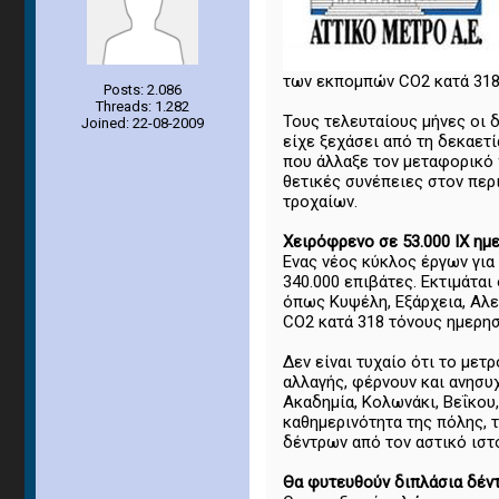
των εκπομπών CO2 κατά 318
Posts: 2.086
Threads: 1.282
Τους τελευταίους μήνες οι 
Joined: 22-08-2009
είχε ξεχάσει από τη δεκαετ
που άλλαξε τον μεταφορικό 
θετικές συνέπειες στον περ
τροχαίων.
Χειρόφρενο σε 53.000 ΙΧ ημ
Ενας νέος κύκλος έργων για 
340.000 επιβάτες. Εκτιμάται
όπως Κυψέλη, Εξάρχεια, Αλε
CO2 κατά 318 τόνους ημερη
Δεν είναι τυχαίο ότι το με
αλλαγής, φέρνουν και ανησυχ
Ακαδημία, Κολωνάκι, Βεΐκου
καθημερινότητα της πόλης, 
δέντρων από τον αστικό ιστ
Θα φυτευθούν διπλάσια δέν