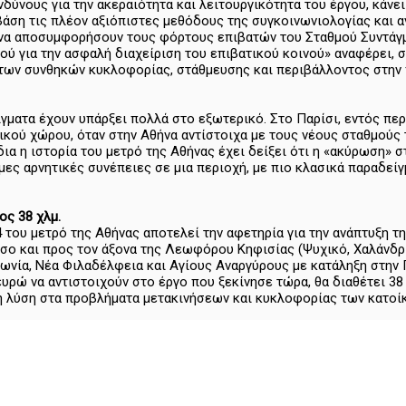
δύνους για την ακεραιότητα και λειτουργικότητα του έργου, κάνε
βάση τις πλέον αξιόπιστες μεθόδους της συγκοινωνιολογίας και 
 να αποσυμφορήσουν τους φόρτους επιβατών του Σταθμού Συντάγμ
ού για την ασφαλή διαχείριση του επιβατικού κοινού» αναφέρει,
των συνθηκών κυκλοφορίας, στάθμευσης και περιβάλλοντος στην 
ίγματα έχουν υπάρξει πολλά στο εξωτερικό. Στο Παρίσι, εντός πε
ικού χώρου, όταν στην Αθήνα αντίστοιχα με τους νέους σταθμούς 
ίδια η ιστορία του μετρό της Αθήνας έχει δείξει ότι η «ακύρωση
ιμες αρνητικές συνέπειες σε μια περιοχή, με πιο κλασικά παραδεί
ος 38 χλμ.
 του μετρό της Αθήνας αποτελεί την αφετηρία για την ανάπτυξη τ
σο και προς τον άξονα της Λεωφόρου Κηφισίας (Ψυχικό, Χαλάνδρ
Ιωνία, Νέα Φιλαδέλφεια και Αγίους Αναργύρους με κατάληξη στην
σ. ευρώ να αντιστοιχούν στο έργο που ξεκίνησε τώρα, θα διαθέτει 3
ή λύση στα προβλήματα μετακινήσεων και κυκλοφορίας των κατοί