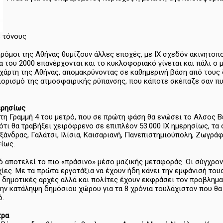
 τόνους
δρόμοι της Αθήνας θυμίζουν άλλες εποχές, με ΙΧ σχεδόν ακινητοπ
ία του 2000 επανέρχονται και το κυκλοφοριακό γίνεται και πάλι ο
χάρτη της Αθήνας, απομακρύνοντας σε καθημερινή βάση από τους 
ιορισμό της ατμοσφαιρικής ρύπανσης, που κάποτε σκέπαζε σαν π
ερησίως
τη Γραμμή 4 του μετρό, που σε πρώτη φάση θα ενώσει το Αλσος Βε
 ότι θα τραβήξει χειρόφρενο σε επιπλέον 53.000 ΙΧ ημερησίως, τ
ξάνδρας, Γαλάτσι, Ιλίσια, Καισαριανή, Πανεπιστημιούπολη, Ζωγρά
σίως.
τρό αποτελεί το πιο «πράσινο» μέσο μαζικής μεταφοράς. Οι σύγχρο
ίες. Με τα πρώτα εργοτάξια να έχουν ήδη κάνει την εμφάνισή του
, δημοτικές αρχές αλλά και πολίτες έχουν εκφράσει τον προβλημα
την κατάληψη δημόσιου χώρου για τα 8 χρόνια τουλάχιστον που θα 
ό.
τρα