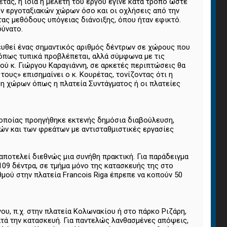
ας, η ίδια η μελέτη του έργου έγινε κατά τρόπο ώστε
των εργοταξιακών χώρων όσο και οι οχλήσεις από την
τας μεθόδους υπόγειας διάνοιξης, όπου ήταν εφικτό.
δύνατο.
τευθεί ένας σημαντικός αριθμός δέντρων σε χώρους που
, όπως τυπικά προβλέπεται, αλλά σύμφωνα με τις
ύ κ. Γιώργου Καραγιάννη, σε αρκετές περιπτώσεις θα
υς» επισημαίνει ο κ. Κουρέτας, τονίζοντας ότι η
ση χώρων όπως η πλατεία Συντάγματος ή οι πλατείες
ς οποίας προηγήθηκε εκτενής δημόσια διαβούλευση,
ών και των φρεάτων με αντισταθμιστικές εργασίες
αποτελεί διεθνώς μια συνήθη πρακτική. Για παράδειγμα
109 δέντρα, σε τμήμα μόνο της κατασκευής της στο
θμού στην πλατεία Francois Riga έπρεπε να κοπούν 50
ου, π.χ. στην πλατεία Κολωνακίου ή στο πάρκο Ριζάρη,
ατά την κατασκευή. Για παντελώς λανθασμένες απόψεις,