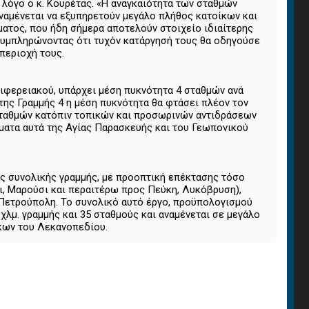
ι λόγο ο κ. Κουρέτας. «Η αναγκαιότητα των σταθμών
αναμένεται να εξυπηρετούν μεγάλο πλήθος κατοίκων και
ατος, που ήδη σήμερα αποτελούν στοιχείο ιδιαίτερης
 συμπληρώνοντας ότι τυχόν κατάργησή τους θα οδηγούσε
περιοχή τους.
ριφερειακού, υπάρχει μέση πυκνότητα 4 σταθμών ανά
της Γραμμής 4 η μέση πυκνότητα θα φτάσει πλέον τον
» σταθμών κατόπιν τοπικών και προσωρινών αντιδράσεων
γματα αυτά της Αγίας Παρασκευής και του Γεωπονικού
ης συνολικής γραμμής, με προοπτική επέκτασης τόσο
ι, Μαρούσι και περαιτέρω προς Πεύκη, Λυκόβρυση),
 Πετρούπολη. Το συνολικό αυτό έργο, προϋπολογισμού
8 χλμ. γραμμής και 35 σταθμούς και αναμένεται σε μεγάλο
κων του Λεκανοπεδίου.