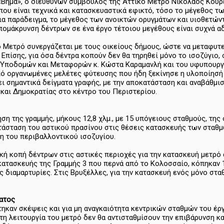
«Βήμα», ο διευθύνων σύμβουλος της Αττικό Μετρό Νικόλαος Κουρέτ
 που είναι τεχνικά και κατασκευαστικά εφικτό, τόσο το μέγεθος 
για παράδειγμα, το μέγεθος των ανοικτών ορυγμάτων και υιοθετών
πομάκρυνση δέντρων σε ένα έργο τέτοιου μεγέθους είναι συχνά α
κό Μετρό συνεργάζεται με τους οικείους δήμους, ώστε να μεταφυ
 Επίσης, για όσα δέντρα κοπούν δεν θα τηρηθεί μόνο το ισοζύγιο
 Υποδομών και Μεταφορών κ. Κώστα Καραμανλή και του υφυπουργο
ό οργανωμένες μελέτες φύτευσης που ήδη ξεκίνησε η υλοποίησή το
ι σημαντικά δείγματα γραφής, με την αποκατάσταση και αναβάθμι
και Δημοκρατίας στο κέντρο του Περιστερίου.
ση της γραμμής, μήκους 12,8 χλμ., με 15 υπόγειους σταθμούς, τη
άσταση του αστικού πρασίνου στις θέσεις κατασκευής των σταθμ
η του περιβαλλοντικού ισοζυγίου.
ική κοπή δέντρων στις αστικές περιοχές για την κατασκευή μετρό 
 κατασκευής της Γραμμής 3 που περνά από το Κολοσσαίο, κόπηκαν 
ς διαμαρτυρίες. Στις Βρυξέλλες, για την κατασκευή ενός μόνο στα
ατος
ηκαν σκέψεις και για μη αναγκαιότητα κεντρικών σταθμών του έργ
 τη λειτουργία του μετρό δεν θα αντισταθμίσουν την επιβάρυνση κ