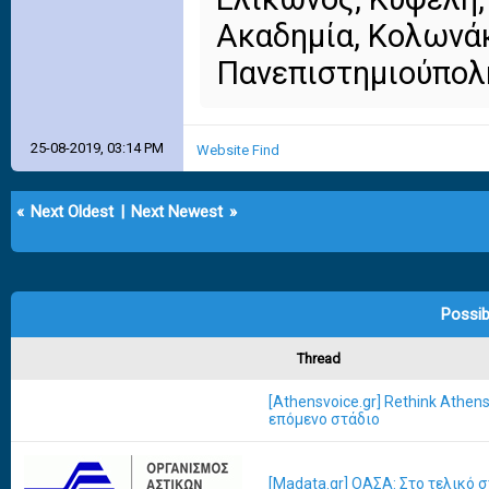
Ακαδημία, Κολωνάκ
Πανεπιστημιούπολη
25-08-2019, 03:14 PM
Website
Find
«
Next Oldest
|
Next Newest
»
Possib
Thread
[Athensvoice.gr] Rethink Athen
επόμενο στάδιο
[Madata.gr] ΟΑΣΑ: Στο τελικό σ