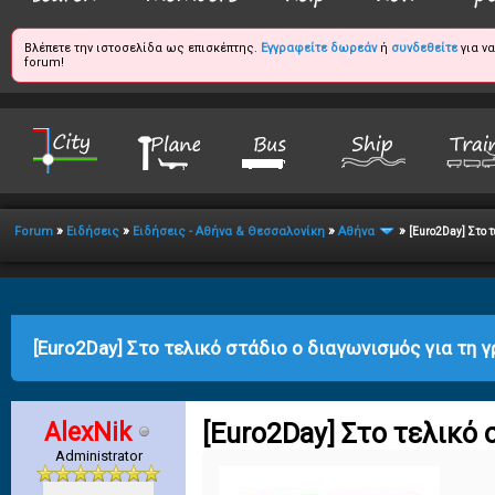
Βλέπετε την ιστοσελίδα ως επισκέπτης.
Εγγραφείτε δωρεάν
ή
συνδεθείτε
για ν
forum!
»
»
»
»
Forum
Ειδήσεις
Ειδήσεις - Αθήνα & Θεσσαλονίκη
Αθήνα
[Euro2Day] Στο τ
age
[Euro2Day] Στο τελικό στάδιο ο διαγωνισμός για τη γ
AlexNik
[Euro2Day] Στο τελικό 
Administrator