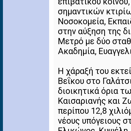
επιβατικού κοινού
σημαντικών κτιρί
Νοσοκομεία, Εκπαι
στην αύξηση της 
Μετρό με δύο σταθ
Ακαδημία, Ευαγγελ
Η χάραξή του εκτε
Βεΐκου στο Γαλάτσι
διοικητικά όρια τ
Καισαριανής και Ζ
περίπου 12,8 χιλι
νέους υπόγειους στ
Ελικώνος, Κυψέλη,