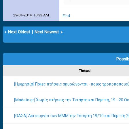
29-01-2014, 10:33 AM
Find
«
Next Oldest
|
Next Newest
»
Possib
Thread
[Ημερησία] Ποιες πτήσεις ακυρώνονται - ποιες τροποποποιού
[Madata.gr] Χωρίς πτήσεις την Τετάρτη και Πέμπτη, 19 - 20 
[ΟΑΣΑ] Λειτουργία των ΜΜΜ την Τετάρτη 19/10 και Πέμπτη 2