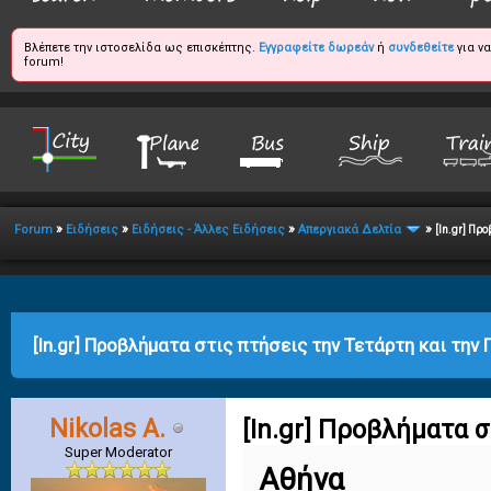
Βλέπετε την ιστοσελίδα ως επισκέπτης.
Εγγραφείτε δωρεάν
ή
συνδεθείτε
για ν
forum!
»
»
»
»
Forum
Ειδήσεις
Ειδήσεις - Άλλες Ειδήσεις
Απεργιακά Δελτία
[In.gr] Πρ
age
[In.gr] Προβλήματα στις πτήσεις την Τετάρτη και την
Nikolas A.
[In.gr] Προβλήματα 
Super Moderator
Αθήνα