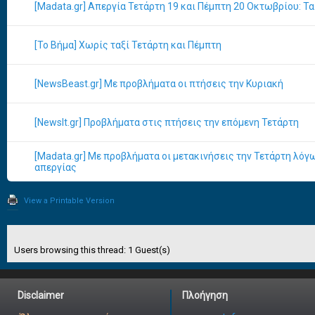
[Madata.gr] Απεργία Τετάρτη 19 και Πέμπτη 20 Οκτωβρίου: Τ
[Το Βήμα] Χωρίς ταξί Τετάρτη και Πέμπτη
[NewsBeast.gr] Με προβλήματα οι πτήσεις την Κυριακή
[NewsIt.gr] Προβλήματα στις πτήσεις την επόμενη Τετάρτη
[Madata.gr] Με προβλήματα οι μετακινήσεις την Τετάρτη λό
απεργίας
View a Printable Version
Users browsing this thread: 1 Guest(s)
Disclaimer
Πλοήγηση