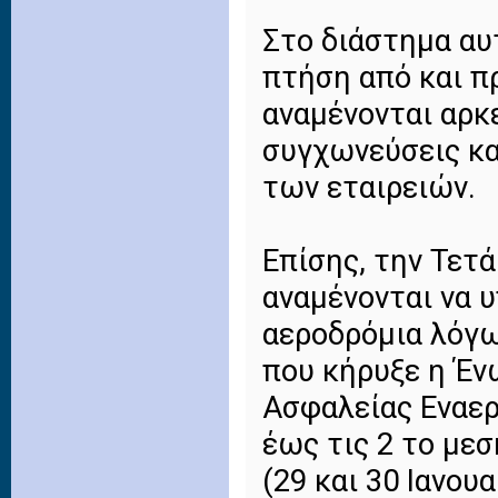
Στο διάστημα αυ
πτήση από και πρ
αναμένονται αρκ
συγχωνεύσεις κ
των εταιρειών.
Επίσης, την Τετ
αναμένονται να 
αεροδρόμια λόγ
που κήρυξε η Έ
Ασφαλείας Εναερ
έως τις 2 το μεσ
(29 και 30 Ιανουα