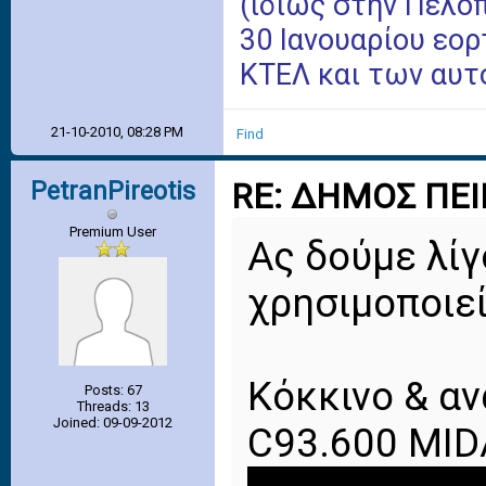
(ιδίως στην Πελο
30 Ιανουαρίου εο
ΚΤΕΛ και των αυτ
21-10-2010, 08:28 PM
Find
PetranPireotis
RE: ΔΗΜΟΣ ΠΕΙ
Premium User
Ας δούμε λίγ
χρησιμοποιεί
Κόκκινο & α
Posts: 67
Threads: 13
Joined: 09-09-2012
C93.600 MID