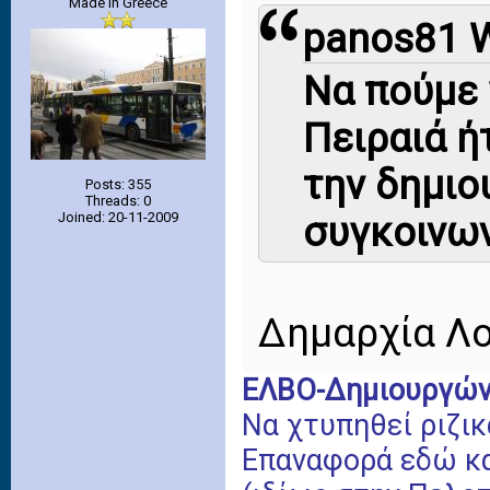
Made in Greece
panos81 W
Να πούμε 
Πειραιά ή
την δημιο
Posts: 355
Threads: 0
Joined: 20-11-2009
συγκοινων
Δημαρχία Λο
ΕΛΒΟ-Δημιουργών
Να χτυπηθεί ριζι
Επαναφορά εδώ κ