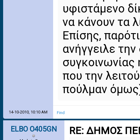
υφιστάμενο δί
να κάνουν τα 
Επίσης, παρότ
ανήγγειλε την
συγκοινωνίας 
που την λειτο
πούλμαν όμως)
14-10-2010, 10:10 AM
Find
ELBO O405GN
RE: ΔΗΜΟΣ ΠΕ