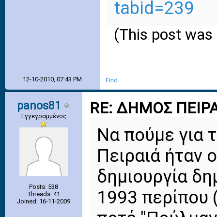
tabid=239
(This post was
12-10-2010, 07:43 PM
Find
panos81
RE: ΔΗΜΟΣ ΠΕΙΡΑ
Εγγεγραμμένος
Να πούμε για τ
Πειραιά ήταν 
δημιουργία δη
Posts: 538
1993 περίπου 
Threads: 41
Joined: 16-11-2009