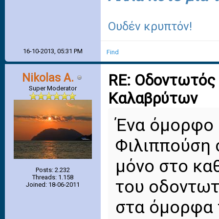
Ουδέν κρυπτόν!
16-10-2013, 05:31 PM
Find
Nikolas A.
RE: Οδοντωτός 
Super Moderator
Καλαβρύτων
Ένα όμορφο β
Φιλιππούση σ
μόνο στο κα
Posts: 2.232
Threads: 1.158
του οδοντωτ
Joined: 18-06-2011
στα όμορφα 