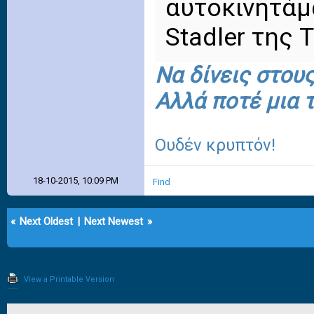
αυτοκινητάμ
Stadler της 
Να δίνεις στου
Αλλά ποτέ μια τ
Ουδέν κρυπτόν!
18-10-2015, 10:09 PM
Find
«
Next Oldest
|
Next Newest
»
View a Printable Version