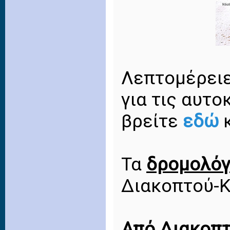
Λεπτομέρειε
για τις αυτο
βρείτε
εδώ
Τα
δρομολόγ
Διακοπτού-
Από Διακοπ