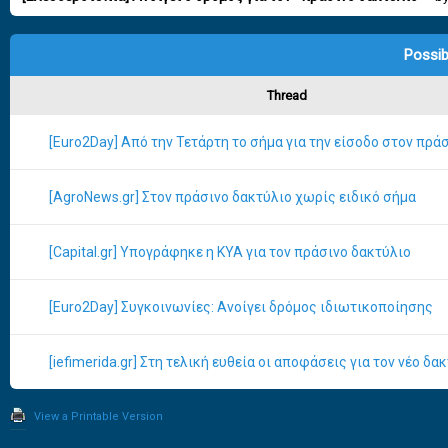
Possib
Thread
[Euro2Day] Από την Τετάρτη το σήμα για την είσοδο στον πρά
[AgroNews.gr] Στον πράσινο δακτύλιο χωρίς ειδικό σήμα
[Capital.gr] Υπογράφηκε η ΚΥΑ για τον πράσινο δακτύλιο
[Euro2Day] Συγκοινωνίες: Ανοίγει δρόμος ιδιωτικοποίησης
[iefimerida.gr] Στη τελική ευθεία οι αποφάσεις για τον νέο δα
View a Printable Version