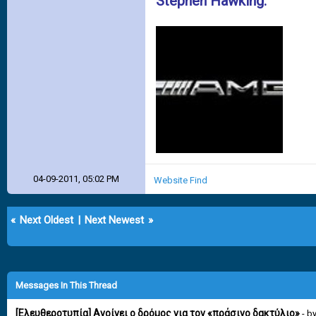
Stephen Hawking.
04-09-2011, 05:02 PM
Website
Find
«
Next Oldest
|
Next Newest
»
Messages In This Thread
[Ελευθεροτυπία] Ανοίγει ο δρόμος για τον «πράσινο δακτύλιο»
- b