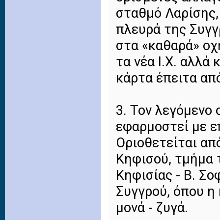
σταθμό Λαρίσης,
πλευρά της Συγγ
στα «καθαρά» οχ
τα νέα Ι.Χ. αλλά
κάρτα έπειτα απ
3. Τον λεγόμενο 
εφαρμοστεί με επ
Οριοθετείται απ
Κηφισού, τμήμα 
Κηφισίας - Β. Σο
Συγγρού, όπου η
μονά - ζυγά.