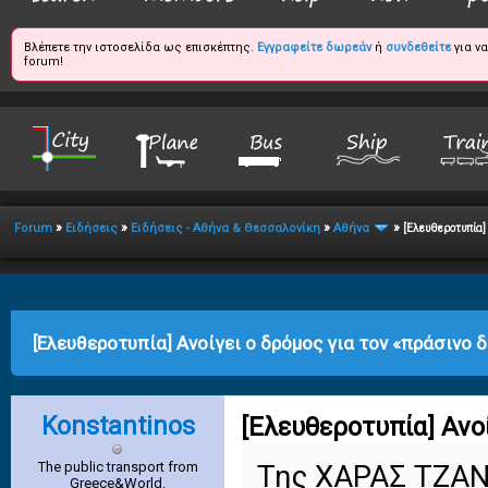
Βλέπετε την ιστοσελίδα ως επισκέπτης.
Εγγραφείτε δωρεάν
ή
συνδεθείτε
για ν
forum!
»
»
»
»
Forum
Ειδήσεις
Ειδήσεις - Αθήνα & Θεσσαλονίκη
Αθήνα
[Ελευθεροτυπία] 
erage
[Ελευθεροτυπία] Ανοίγει ο δρόμος για τον «πράσινο 
Konstantinos
[Ελευθεροτυπία] Ανοί
The public transport from
Της ΧΑΡΑΣ ΤΖΑ
Greece&World.