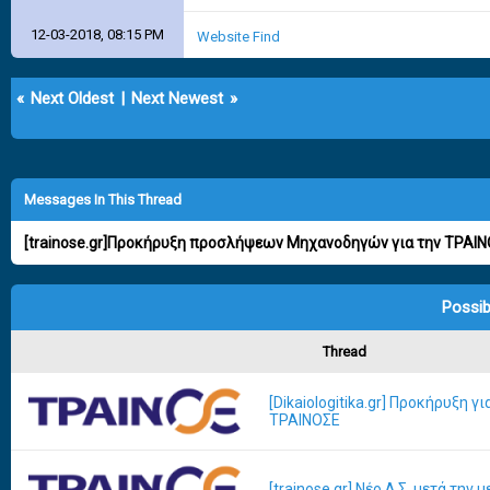
12-03-2018, 08:15 PM
Website
Find
«
Next Oldest
|
Next Newest
»
Messages In This Thread
[trainose.gr]Προκήρυξη προσλήψεων Μηχανοδηγών για την ΤΡΑΙ
Possib
Thread
[Dikaiologitika.gr] Προκήρυξη 
ΤΡΑΙΝΟΣΕ
[trainose.gr] Νέο Δ.Σ. μετά τη