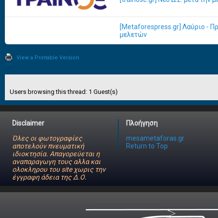
[Metaforespress.gr] Λαύριο - 
μελετών
View a Printable Version
Users browsing this thread: 1 Guest(s)
Disclaimer
Πλοήγηση
Όλες οι φωτογραφίες
mesametaforas.gr
αποτελούν πνευματική
Return to Top
ιδιοκτησία. Απαγορεύεται η
αναπαραγωγη τους αλλα και
ολοκληρου του site χωρις την
έγγραφη άδεια της Δ.Ο.