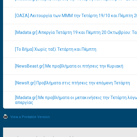
[ΟΑΣΑ] Λειτουργία των ΜΜΜ την Τετάρτη 19/10 και Πέμπτη 2
[Madata.gr] Απεργία Τετάρτη 19 και Πέμπτη 20 Οκτωβρίου: Τ
[Το Βήμα] Χωρίς ταξί Τετάρτη και Πέμπτη
[NewsBeast.gr] Με προβλήματα οι πτήσεις την Κυριακή
[NewsIt.gr] Προβλήματα στις πτήσεις την επόμενη Τετάρτη
[Madata.gr] Με προβλήματα οι μετακινήσεις την Τετάρτη λό
απεργίας
View a Printable Version