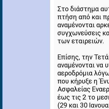
Στο διάστημα αυ
πτήση από και πρ
αναμένονται αρκ
συγχωνεύσεις κ
των εταιρειών.
Επίσης, την Τετ
αναμένονται να 
αεροδρόμια λόγ
που κήρυξε η Έ
Ασφαλείας Εναερ
έως τις 2 το μεσ
(29 και 30 Ιανουα