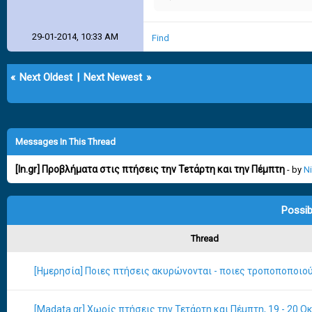
29-01-2014, 10:33 AM
Find
«
Next Oldest
|
Next Newest
»
Messages In This Thread
[In.gr] Προβλήματα στις πτήσεις την Τετάρτη και την Πέμπτη
- by
Ni
Possib
Thread
[Ημερησία] Ποιες πτήσεις ακυρώνονται - ποιες τροποποποιού
[Madata.gr] Χωρίς πτήσεις την Τετάρτη και Πέμπτη, 19 - 20 