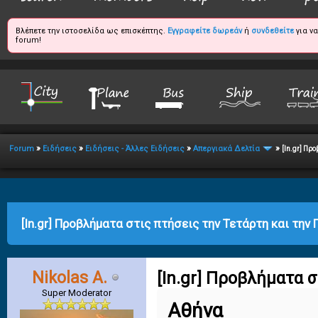
Βλέπετε την ιστοσελίδα ως επισκέπτης.
Εγγραφείτε δωρεάν
ή
συνδεθείτε
για ν
forum!
»
»
»
»
Forum
Ειδήσεις
Ειδήσεις - Άλλες Ειδήσεις
Απεργιακά Δελτία
[In.gr] Πρ
age
[In.gr] Προβλήματα στις πτήσεις την Τετάρτη και την
Nikolas A.
[In.gr] Προβλήματα 
Super Moderator
Αθήνα