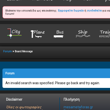
Βλέπετε την ιστοσελίδα ως επισκέπτης.
Εγγραφείτε δωρεάν
ή
συνδεθείτε
για ν
forum!
»
Forum
Board Message
Forum
An invalid search was specified. Please go back and try again.
Disclaimer
Πλοήγηση
Όλες οι φωτογραφίες
mesametaforas.gr