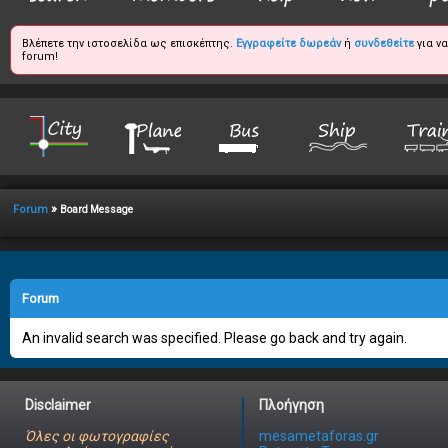
Βλέπετε την ιστοσελίδα ως επισκέπτης.
Εγγραφείτε δωρεάν
ή
συνδεθείτε
για ν
forum!
»
Forum
Board Message
Forum
An invalid search was specified. Please go back and try again.
Disclaimer
Πλοήγηση
Όλες οι φωτογραφίες
mesametaforas.gr