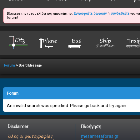
Βλέπετε την ιστοσελίδα ως επισκέπτης.
Εγγραφείτε δωρεάν
ή
συνδεθείτε
για ν
forum!
»
Forum
Board Message
Forum
An invalid search was specified. Please go back and try again.
Disclaimer
Πλοήγηση
Όλες οι φωτογραφίες
mesametaforas.gr