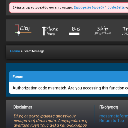
Βλέπετε την ιστοσελίδα ως επισκέπτης.
Εγγραφείτε δωρεάν
ή
συνδεθείτε
γι
»
Forum
Board Message
Forum
Authorization code mismatch. Are you accessing this function co
Disclaimer
Πλοήγηση
Όλες οι φωτογραφίες αποτελούν
mesametaforas
πνευματική ιδιοκτησία. Απαγορεύεται η
Return to Top
αναπαραγωγη τους αλλα και ολοκληρου