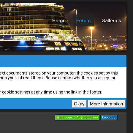
Home
Forum
Galleries
l text documents stored on your computer; the cookies set by this
 when you last read them. Please confirm whether you accept or
cookie settings at any time using the link in the footer.
Δημιουργία Λογαριασμού
Είσοδος