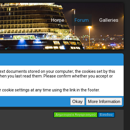
Home
Forum
Galleries
l text documents stored on your computer; the cookies set by this
 when you last read them. Please confirm whether you accept or
cookie settings at any time using the link in the footer.
Δημιουργία Λογαριασμού
Είσοδος