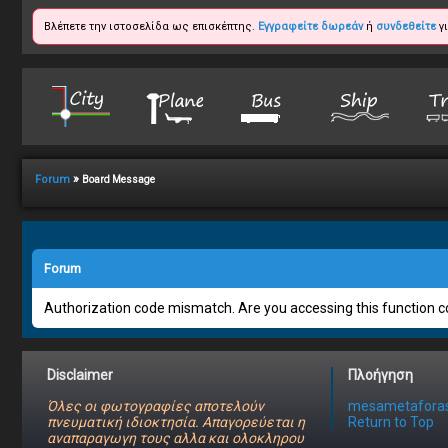
Βλέπετε την ιστοσελίδα ως επισκέπτης.
Εγγραφείτε δωρεάν
ή
συνδεθείτε
γι
»
Forum
Board Message
Forum
Authorization code mismatch. Are you accessing this function co
Disclaimer
Πλοήγηση
Όλες οι φωτογραφίες αποτελούν
mesametaforas
πνευματική ιδιοκτησία. Απαγορεύεται η
Return to Top
αναπαραγωγη τους αλλα και ολοκληρου