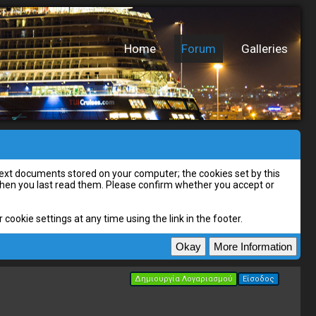
Home
Forum
Galleries
l text documents stored on your computer; the cookies set by this
 when you last read them. Please confirm whether you accept or
cookie settings at any time using the link in the footer.
Δημιουργία Λογαριασμού
Είσοδος