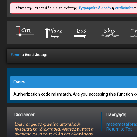
Βλέπετε την ιστοσελίδα ως επισκέπτης.
Εγγραφείτε δωρεάν
ή
συνδεθείτε
γι
»
Forum
Board Message
Forum
Authorization code mismatch. Are you accessing this function co
Disclaimer
Πλοήγηση
Όλες οι φωτογραφίες αποτελούν
mesametaforas
πνευματική ιδιοκτησία. Απαγορεύεται η
Return to Top
αναπαραγωγη τους αλλα και ολοκληρου