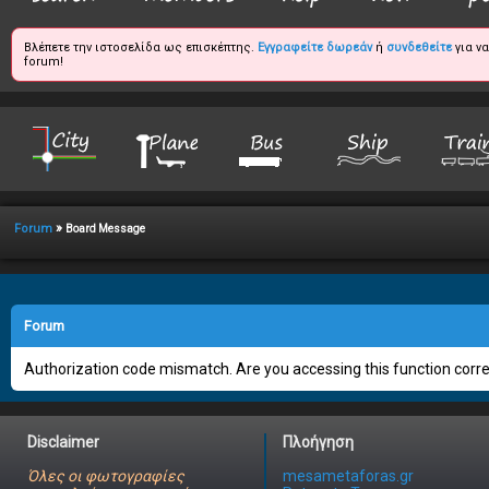
Βλέπετε την ιστοσελίδα ως επισκέπτης.
Εγγραφείτε δωρεάν
ή
συνδεθείτε
για ν
forum!
»
Forum
Board Message
Forum
Authorization code mismatch. Are you accessing this function correc
Disclaimer
Πλοήγηση
Όλες οι φωτογραφίες
mesametaforas.gr