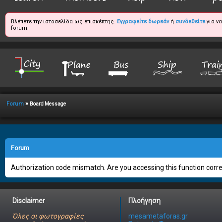
Βλέπετε την ιστοσελίδα ως επισκέπτης.
Εγγραφείτε δωρεάν
ή
συνδεθείτε
για ν
forum!
»
Forum
Board Message
Forum
Authorization code mismatch. Are you accessing this function correc
Disclaimer
Πλοήγηση
Όλες οι φωτογραφίες
mesametaforas.gr