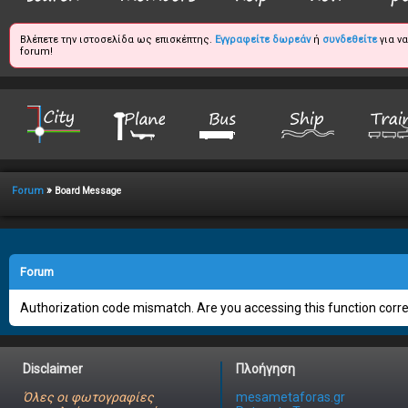
Βλέπετε την ιστοσελίδα ως επισκέπτης.
Εγγραφείτε δωρεάν
ή
συνδεθείτε
για ν
forum!
»
Forum
Board Message
Forum
Authorization code mismatch. Are you accessing this function correc
Disclaimer
Πλοήγηση
Όλες οι φωτογραφίες
mesametaforas.gr